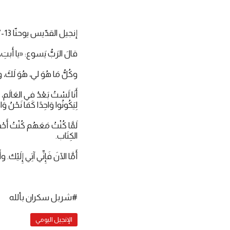
إنجيل القدّيس يوحنّا 13-9:17
قالَ الرَبُّ يَسوع: «يا أَبتِ، أَن
وكُلُّ مَا هُوَ لي، هُوَ لَكَ، و
أَنَا لَسْتُ بَعْدُ في العَالَم، 
لِيَكُونُوا وَاحِدًا كَمَا نَحْنُ وَا
لَمَّا كُنْتُ مَعَهُم كُنْتُ أَح
الكِتَاب.
أَمَّا الآنَ فَإِنِّي آتِي إِلَيْك. 
#شربل سكران بألله
الإنجيل اليومي