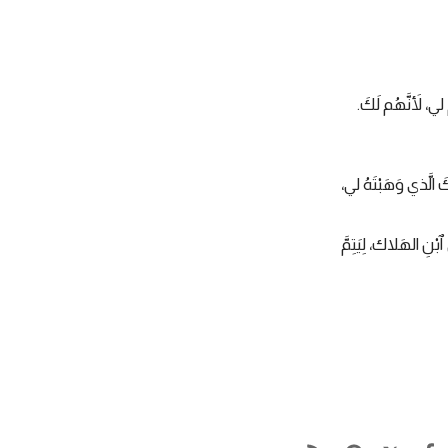
 لي، لأَنَّهُم لَكَ.
 الَّذي وَهَبْتَهُ لي،
ْنِ الهَلاك، لِيَتِمَّ