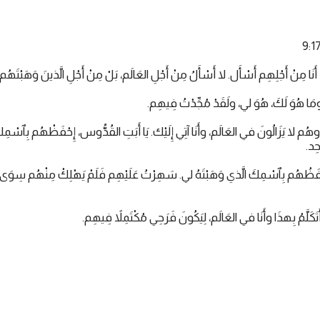
َا مِنْ أَجْلِهِم أَسْأَل. لا أَسْأَلُ مِنْ أَجْلِ العَالَم، بَلْ مِنْ أَجْلِ الَّذينَ وَهَبْتَهُم
مَا هُوَ لَكَ، هُوَ لي، ولَقَدْ مُجِّدْتُ فِيهِم.
وهُم لا يَزَالُونَ في العَالَم، وأَنَا آتِي إِلَيْك. يَا أَبَتِ القُدُّوس، إِحْفَظْهُم بِٱسْمِكَ
حِد.
ْفَظُهُم بِٱسْمِكَ الَّذي وَهَبْتَهُ لي. سَهِرْتُ عَلَيْهِم فَلَمْ يَهْلِكْ مِنْهُم سِوَى ٱب
وأَتَكَلَّمُ بِهذَا وأَنَا في العَالَم، لِيَكُونَ فَرَحِي مُكْتَمِلاً فِيهِم.