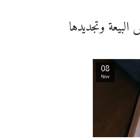
08
Nov