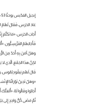
إنجيل القدّيس يوحنّا 53-45:7
عَادَ الحَرَس، فَقَالَ لَهُمُ الأَ
أَجَابَ الحَرَس: «مَا تَكَلَّمَ إِ
فَأَجَابَهُمُ الفَرِّيسِيُّون: «أَلَع
وهَلْ آمَنَ بِهِ أَحَدٌ مِنَ الرُّ
لكِنَّ هذَا الجَمْعَ، الَّذي لا يَ
قَالَ لَهُم نِيقُودِيْمُوس، وَهُ
«وهَلْ تَدِينُ تَوْرَاتُنَا الإِنْ
أَجَابُوا وقَالُوا لَهُ: «أَلَعَلَّكَ
ثُمَّ مَضَى كُلُّ وَاحِدٍ إِلى بَيْتِ