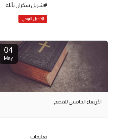
#شربل سكران بألله
الإنجيل اليومي
04
May
الأربعاء الخامس للفصح
تعليقات