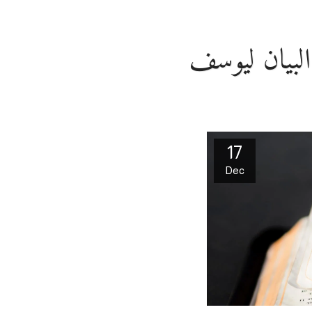
17
Dec