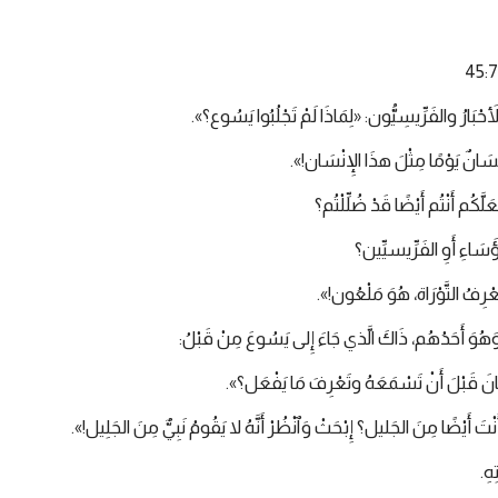
حْبَارُ والفَرِّيسِيُّون: «لِمَاذَا لَمْ تَجْلُبُوا يَسُوع؟».
نْسَانٌ يَوْمًا مِثْلَ هذَا الإِنْسَان!».
َلَّكُم أَنْتُم أَيْضًا قَدْ ضُلِّلْتُم؟
ؤَسَاءِ أَوِ الفَرِّيسيِّين؟
عْرِفُ التَّوْرَاة، هُوَ مَلْعُون!».
وَ أَحَدُهُم، ذَاكَ الَّذي جَاءَ إِلى يَسُوعَ مِنْ قَبْلُ:
سَانَ قَبْلَ أَنْ تَسْمَعَهُ وتَعْرِفَ مَا يَفْعَل؟».
 أَنْتَ أَيْضًا مِنَ الجَليل؟ إِبْحَثْ وَٱنْظُرْ أَنَّهُ لا يَقُومُ نَبِيٌّ مِنَ الجَلِيل!».
هِ.