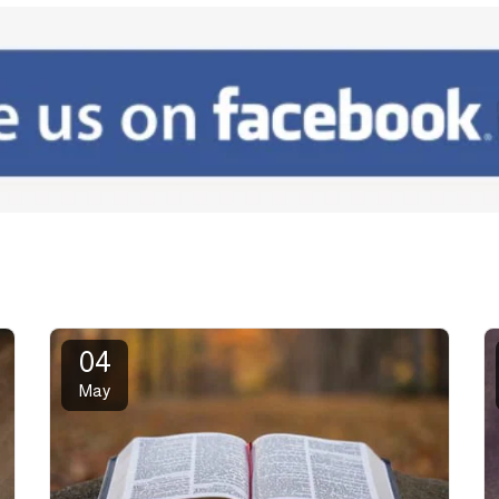
04
May