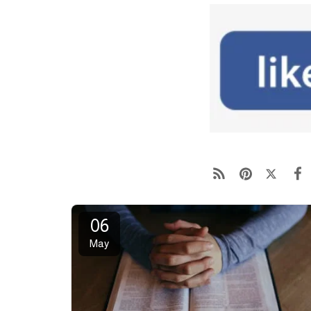
06
May