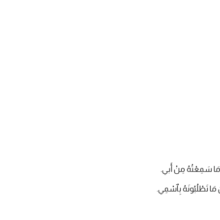
ِّ مَا سَمِعْتُهُ مِنْ أَبي.
َّ مَا تَطْلُبُونَهُ بِٱسْمِي.