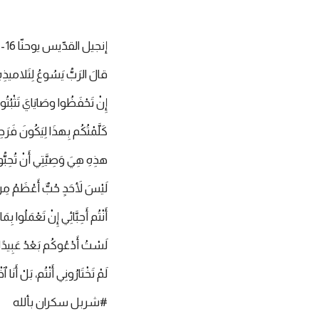
إنجيل القدّيس يوحنّا 16-9:15
قالَ الرَبُّ يَسُوعُ لِتَلاميذِهِ :«
إِنْ تَحْفَظُوا وصَايَايَ تَثْبُتُو
كَلَّمْتُكُم بِهذَا لِيَكُونَ فَرَ
هذِهِ هِيَ وَصِيَّتِي أَنْ تُحِبُّوا
لَيْسَ لأَحَدٍ حُبٌّ أَعْظَمُ مِنْ
أَنْتُم أَحِبَّائِي إِنْ تَعْمَلُوا بِ
لَسْتُ أَدْعُوكُم بَعْدُ عَبِيدًا، ل
لَمْ تَخْتَارُونِي أَنْتُم، بَلْ أَن
#شربل سكران بألله