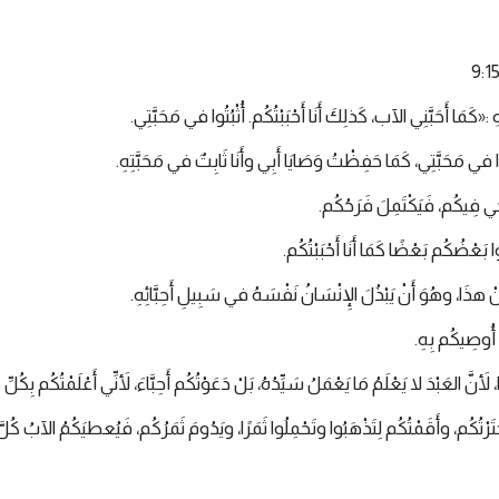
كَمَا أَحَبَّنِي الآب، كَذلِكَ أَنَا أَحْبَبْتُكُم. أُثْبُتُوا في مَحَبَّتِي.
ا في مَحَبَّتِي، كَمَا حَفِظْتُ وَصَايَا أَبِي وأَنَا ثَابِتٌ في مَحَبَّتِهِ.
حِي فِيكُم، فَيَكْتَمِلَ فَرَحُكُم.
 بَعْضُكُم بَعْضًا كَمَا أَنَا أَحْبَبْتُكُم.
 هذَا، وهُوَ أَنْ يَبْذُلَ الإِنْسَانُ نَفْسَهُ في سَبِيلِ أَحِبَّائِهِ.
مَا أُوصِيكُم بِهِ.
أَنَّ العَبْدَ لا يَعْلَمُ مَا يَعْمَلُ سَيِّدُهُ، بَلْ دَعَوْتُكُم أَحِبَّاءَ، لأَنِّي أَعْلَمْتُكُم بِكُل
َا ٱخْتَرْتُكُم، وأَقَمْتُكُم لِتَذْهَبُوا وتَحْمِلُوا ثَمَرًا، ويَدُومَ ثَمَرُكُم، فَيُعطيَكُمُ الآبُ كُل