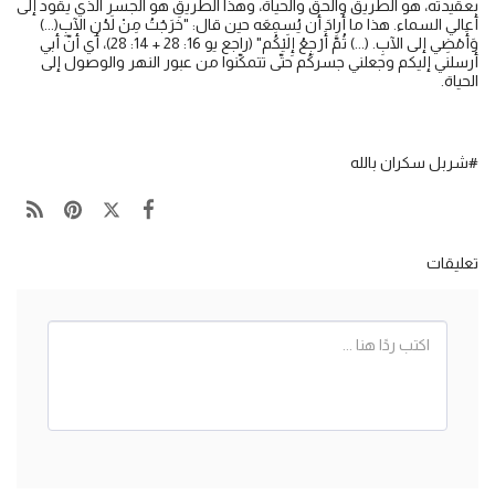
بعقيدته، هو الطريق والحقّ والحياة، وهذا الطريق هو الجسر الّذي يقود إلى
أعالي السماء. هذا ما أرادَ أن يُسمِعَه حين قال: "خَرَجْتُ مِنْ لَدُنِ الآبِ(...)
وَأَمْضِي إلى الآبِ. (...) ثُمَّ أَرْجِعُ إِلَيْكُم" (راجع يو 16: 28 + 14: 28)، أي أنّ أبي
أرسلني إليكم وجعلني جسركُم حتّى تتمكّنوا من عبور النهر والوصول إلى
الحياة.
#شربل سكران بالله
تعليقات