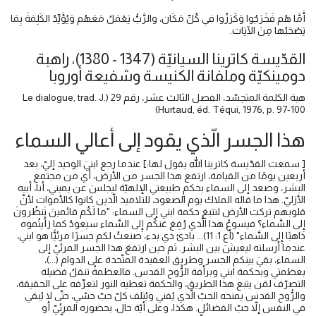
أَمَّا هُم فَخَرَجُوا وَكَرَزُوا في كُلِّ مَكَان، والرَّبُّ يَعْمَلُ مَعَهُم وَيُؤَيِّدُ الكَلِمَةَ بِمَا
يَصْحَبُها مِنَ الآيَات.
القدّيسة كاترينا السيانيّة (1347 - 1380)، راهبة
دومينكيّة وملفانة الكنيسة وشفيعة أوروبا
هبة الكلمة المتجسّد، الفصل الثالث عشر، رقم 29 (Le dialogue, trad. J.
Hurtaud, éd. Téqui, 1976, p. 97-100)
هذا الجسر الّذي يقود إلى أعالي السماء
[ سمعت القدّيسة كاترينا الله يقول لها:] عندما رجع ابنيَ الوحيد إليّ، بعد
أربعين يومًا من القيامة، ارتفع هذا الجسر من الأرض، أي من مجتمع
البشر، وصعد إلى السماء بحكمِ طبيعتي الإلهيّة ليجلسَ عن يميني، أنا، أبيه
الأزليّ. هذا ما قاله الملاك يوم الصعود، للتلاميذ الّذين كانوا كالأموات لأنّ
قلوبهم تركت الأرض لتتبعَ حكمة ابني إلى السماء: "ما لَكُم قائمينَ تَنظُرونَ
إِلى السَّماء؟ فيسوعُ هذا الَّذي رُفِعَ عَنكُم إِلى السَّماء سيعودُ كما رَأَيتُموه
ذاهبًا إِلى السَّماء" (أع 1: 11)... بادئ ذي بدء، صنعتُ لكم جسرًا مرئيًّا هو ابني،
عندما أرسلته ليعيشَ بين البشر. ثم حين ارتفعَ هذا الجسر المرئيّ إلى
السماء، بقيَ بينكم الجسر وطريق العقيدة المتّحدة على الدوام (...)،
بعظمتي وبحكمة ابني وبرأفة الرُّوح القدس. فالعظمةُ تنقلُ فضيلة
التصرّف لمَن يتبع هذا الطريق، والحكمة تعطيه النور لتعرِّفه على الحقيقة،
والرُّوح القدس يمنحه الحبّ الّذي يُفني ويُتلف كلّ حبّ حسّي، حتّى لا يُبقي
في النفس إلاّ حبّ الفضائل. هكذا، وعلى أيّة حال، بحضوره المرئيّ أو