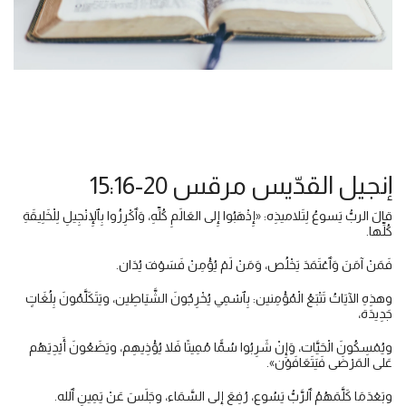
إنجيل القدّيس مرقس 20-15:16
قالَ الربُّ يَسوعُ لِتَلاميذِه: «إِذْهَبُوا إِلى العَالَمِ كُلِّهِ، وَٱكْرِزُوا بِٱلإِنْجِيلِ لِلْخَلِيقَةِ
كُلِّها.
فَمَنْ آمَنَ وَٱعْتَمَدَ يَخْلُص، وَمَنْ لَمْ يُؤْمِنْ فَسَوْفَ يُدَان.
وهذِهِ الآيَاتُ تَتْبَعُ الْمُؤْمِنين: بِٱسْمِي يُخْرِجُونَ الشَّيَاطِين، ويَتَكَلَّمُونَ بِلُغَاتٍ
جَدِيدَة،
ويُمْسِكُونَ الْحَيَّات، وَإِنْ شَرِبُوا سُمًّا مُمِيتًا فَلا يُؤْذِيهِم، ويَضَعُونَ أَيْدِيَهُم
عَلى المَرْضَى فَيَتَعَافَوْن».
وبَعْدَمَا كَلَّمَهُمُ ٱلرَّبُّ يَسُوع، رُفِعَ إِلى السَّمَاء، وجَلَسَ عَنْ يَمِينِ ٱلله.