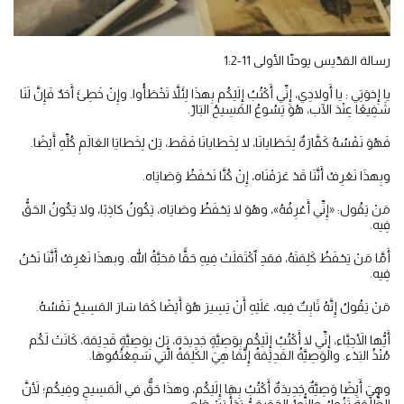
رسالة القدّيس يوحنّا الأولى 11-1:2
يا إِخوَتِي : يا أَولادِي، إِنِّي أَكْتُبُ إِلَيْكُم بِهذَا لِئَلاَّ تَخْطَأُوا. وإِنْ خَطِئَ أَحَدٌ فَإِنَّ لَنَا
شَفِيعًا عِنْدَ الآب، هُوَ يَسُوعُ المَسِيحُ البَارّ.
فَهُوَ نَفْسُهُ كَفَّارَةٌ لِخَطَايانَا، لا لِخَطايانَا فَقَط، بَلْ لِخَطايَا العَالَمِ كُلِّهِ أَيْضًا.
وبِهذَا نَعْرِفُ أَنَّنَا قَدْ عَرَفْنَاه، إِنْ كُنَّا نَحْفَظُ وَصَايَاه.
مَنْ يَقُول: «إِنِّي أَعْرِفُهُ»، وهُوَ لا يَحْفَظُ وصَايَاه، يَكُونُ كاذِبًا، ولا يَكُونُ الحَقُّ
فِيه.
أَمَّا مَنْ يَحْفَظُ كَلِمَتَهُ، فقدِ ٱكْتَمَلَتْ فِيهِ حَقًّا مَحَبَّةُ الله. وبهذَا نَعْرِفُ أَنَّنَا نَحْنُ
فِيه.
مَنْ يَقُولُ إِنَّهُ ثَابِتٌ فِيه، عَلَيْهِ أَنْ يَسِيرَ هُوَ أَيْضًا كَمَا سَارَ المَسِيحُ نَفْسُهُ.
أَيُّها الأَحِبَّاء، إِنِّي لا أَكْتُبُ إِلَيْكُم بِوَصِيَّةٍ جَدِيدَة، بَلْ بِوَصِيَّةٍ قَدِيْمَة، كَانَتْ لَكُم
مُنْذُ البَدْء. والوَصِيَّةُ القَدِيْمَةُ إِنَّمَا هِيَ الكَلِمَةُ الَّتي سَمِعْتُمُوهَا.
وهِيَ أَيْضًا وَصِيَّةٌ جَدِيدَةٌ أَكْتُبُ بِهَا إِلَيْكُم، وهذَا حَقٌّ في الْمَسِيحِ وفِيكُم؛ لأَنَّ