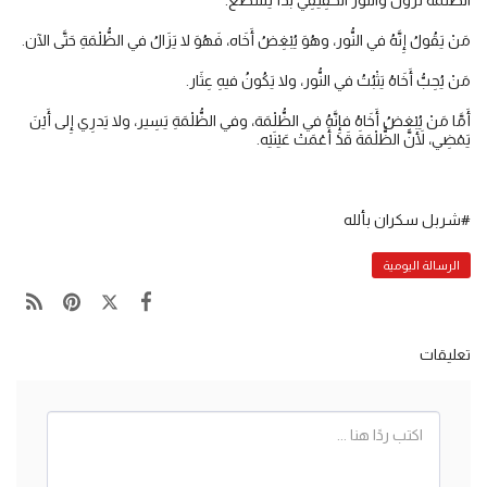
الظُّلْمَةَ تَزُولُ والنُّورُ الحَقِيقِيُّ بَدَأَ يَسْطَع.
مَنْ يَقُولُ إِنَّهُ في النُّور، وهُوَ يُبْغِضُ أَخَاه، فَهُوَ لا يَزَالُ في الظُّلْمَةِ حَتَّى الآن.
مَنْ يُحِبُّ أَخَاهُ يَثْبُتُ في النُّور، ولا يَكُونُ فيهِ عِثَار.
أَمَّا مَنْ يُبْغِضُ أَخَاهُ فإِنَّهُ في الظُّلْمَة، وفي الظُّلْمَةِ يَسِير، ولا يَدرِي إِلى أَيْنَ
يَمْضِي، لأَنَّ الظُّلْمَةَ قَدْ أَعْمَتْ عَيْنَيْه.
#شربل سكران بألله
الرسالة اليومية
تعليقات