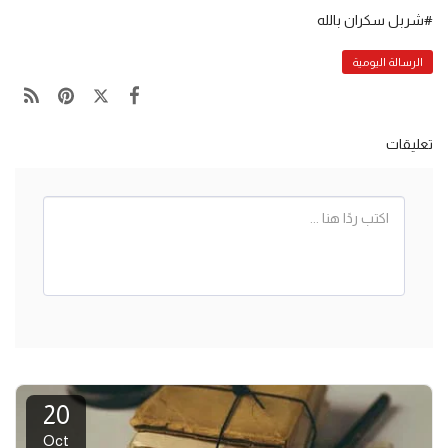
#شربل سكران بالله
الرسالة اليومية
تعليقات
20
Oct