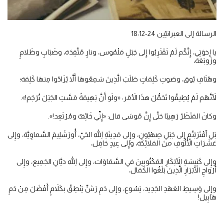
الرسالة إلى العبرانيّين 24-18:12
يا إخوَتِي، إِنَّكُم لَمْ تَقْتَرِبُوا إِلى جَبَلٍ مَلْمُوس، ونارٍ مُتَّقِدَة، وضَبَابٍ وظَلامٍ
وزَوبَعَة،
وهُتَافِ بُوق، وصَوتِ كَلِمَاتٍ طَلَبَ الَّذِينَ سَمِعُوهَا أَلاَّ يُزَادُوا مِنهَا كَلِمَة؛
لأَنَّهُم لَمْ يُطِيقُوا تَحَمُّلَ هذَا الأَمْر: «ولَو أَنَّ بَهِيمَةً مَسَّتِ الجَبَلَ تُرْجَم!».
وكانَ المَنْظَرُ رَهِيبًا حَتَّى إِنَّ مُوسَى قال: «إِنِّي خَائِفٌ ومُرْتَعِد!».
بَلِ ٱقْتَرَبْتُم إِلى جَبَلِ صِهْيُون، وإِلى مَدِينَةِ اللهِ الحَيّ، أُورَشَلِيمَ السَّماوِيَّة، وإِلى
عَشَرَاتِ الأُلُوفِ منَ المَلائِكَة، وإِلى عِيدٍ حَافِل،
وإِلى كَنِيسَةِ الأَبْكَارِ المَكْتُوبِينَ في السَّمَاوَات، وإِلى اللهِ ديَّانِ الجَمِيع، وإِلى
أَرْواحِ الأَبْرَارِ الَّذِينَ بَلَغُوا الكَمَال،
وإِلى وَسِيطِ العَهْدِ الجَدِيد، يَسُوع، وإِلى دَمِ رَشٍّ يَنْطِقُ بكَلاَمٍ أَفْضَلَ مِنْ دَمِ
هَابِيل!