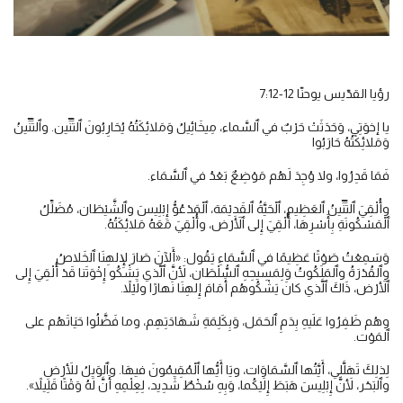
رؤيا القدّيس يوحنّا 12-7:12
يا إخوَتِي، وَحَدَثَتْ حَرْبٌ في ٱلسَّماء، مِيخَائِيلُ وَمَلائِكَتُهُ يُحَارِبُونَ ٱلتِّنِّين. وٱلتِّنِّينُ
وَمَلائِكَتُهُ حَارَبُوا
فَمَا قَدِرُوا، ولا وُجِدَ لَهُم مَوْضِعٌ بَعْدُ في ٱلسَّمَاء.
وأُلْقِيَ ٱلتِّنِّينُ ٱلعَظِيم، ٱلْحَيَّةُ ٱلقَدِيْمَة، ٱلْمَدْعُوُّ إِبْلِيسَ وٱلشَّيْطَان، مُضَلِّلُ
ٱلْمَسْكُونَةِ بِأَسْرِهَا، أُلْقِيَ إِلى ٱلأَرْض، وأُلْقِيَ مَعَهُ مَلائِكَتُهُ.
وَسَمِعْتُ صَوْتًا عَظِيمًا في ٱلسَّمَاءِ يَقُول: «أَلآنَ صَارَ لإِلهِنَا ٱلخَلاصُ
وٱلقُدْرَةُ وٱلمَلَكُوتُ وَلِمَسِيحِهِ ٱلسُّلْطَان، لأَنَّ ٱلَّذي يَشْكُو إِخْوَتَنا قَدْ أُلْقِيَ إِلى
ٱلأَرْض، ذَاكَ ٱلَّذي كانَ يَشْكُوهُم أَمَامَ إِلهِنَا نَهارًا ولَيْلاً.
وهُم ظَفِرُوا عَلَيهِ بِدَمِ ٱلحَمَل، وَبِكَلِمَةِ شَهَادَتِهِم، وما فَضَّلُوا حَيَاتَهُم على
ٱلمَوْت.
لِذلِكَ تَهَلَّلِي، أَيَّتُها ٱلسَّمَاوَات، ويَا أَيُّها ٱلْمُقِيمُونَ فيهَا. وٱلوَيلُ للأَرْضِ
وٱلبَحْر، لأَنَّ إِبْلِيسَ هَبَطَ إِلَيْكُما، وَبِهِ سُخْطٌ شَدِيد، لِعِلْمِهِ أَنَّ لَهُ وَقْتًا قَلِيلاً».