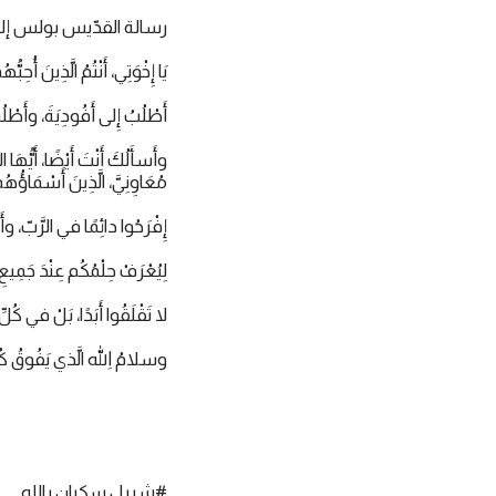
رسالة القدّيس بولس إلى أه
يَا إِخْوَتِي، أَنْتُمُ الَّذِينَ أُحِ
أَطْلُبُ إِلى أَفُودِيَةَ، وأَطْل
وأَسأَلُكَ أَنْتَ أَيْضًا، أَيُّه
مُعَاوِنِيَّ، الَّذِينَ أَسْمَاؤُ
إِفْرَحُوا دائِمًا في الرَّبّ، وأَ
لِيُعْرَفْ حِلْمُكُم عِنْدَ جَمِيعِ
لا تَقْلَقُوا أَبَدًا، بَلْ في كُل
وسلامُ اللهِ الَّذي يَفُوقُ كُل
#شربل سكران بالله