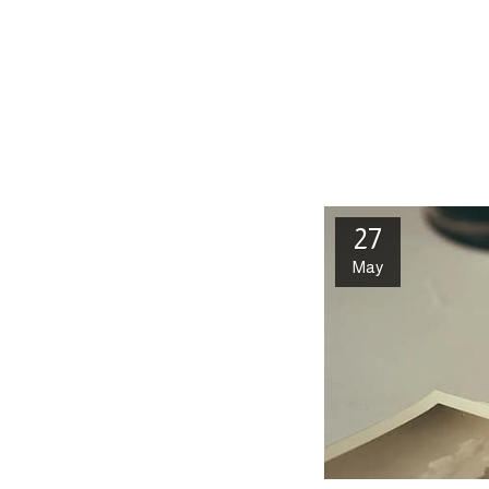
27
May