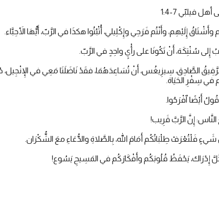
ل فيلبّي 7-1:4
بُّهُم وأَشْتَاقُ إِلَيْهِم، وأَنْتُم فَرَحِي وإِكْلِيلي، أُثْبُتُوا هكذَا في الرَّبّ، أَيُّهَا الأَحِبَّاء.
ُبُ إِلى سُنْتِكَة، أَنْ تَكُونَا على رأْيٍ واحِدٍ في الرَّبّ.
َا الرَّفِيقُ الصَّادِق، سِيزِيغُس، أَنْ تُسَاعِدَهُمَا، فقَدْ نَاضَلَتَا مَعِي في الإِنْجِيل، ص
هُم في سِفْرِ الحَيَاة.
قُولُ أَيْضًا ٱفْرَحُوا.
 النَّاس: إِنَّ الرَّبَّ قَرِيب!
ِّ شَيءٍ فَلْتُعْرَفْ طِلْبَاتُكُم أَمَامَ الله، بِالصَّلاةِ والدُّعَاءِ معَ الشُّكْرَان.
َّ إِدْرَاك، يَحْفَظُ قُلُوبَكُم وأَفْكَارَكُم في المَسِيحِ يَسُوع!