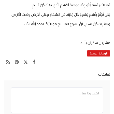
فَلِذلِكَ رَفَعَهُ اللهُ جِدًّا، ووَهَبَهُ ٱلٱسْمَ الَّذي يَعْلُو كُلَّ ٱسْمٍ،
لِكَي تَجْثُوَ بٱسْمِ يَسُوعَ كُلُّ رُكْبَة، في السَّمَاءِ وعَلى الأَرْضِ وتَحْتَ الأَرْض،
ويَعْتَرِفَ كُلُّ لِسَانٍ أَنَّ يَسُوعَ المَسِيحَ هُوَ الرَّبُّ لِمَجْدِ اللهِ الآب.
#شربل سكران بألله
الرسالة اليومية
تعليقات