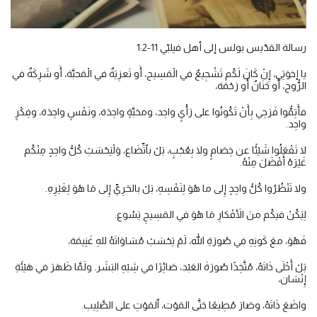
رسالة القدّيس بولس إلى أهل فيلبّي 11-1:2
يا إخوَتِي، إِنْ كَانَ لَكُم تَشْجِيعٌ في الْمَسِيح، أَو تَعزِيَةٌ في الْمَحبَّة، أَو شَرِكَةٌ في
الرُّوح، أَو حَنَانٌ أَو رَحْمَة،
فأَتِمُّوا فَرَحِي بِأَنْ تَكُونُوا على رَأْيٍ واحِد، ومحَبَّةٍ واحِدَة، ونَفْسٍ واحِدَة، وفِكْرٍ
واحِد.
لا تَفْعَلُوا شَيْئًا عن خِصَامٍ ولا بِعُجْبٍ، بَلْ بٱتِّضَاع، وَلْيَحْسَبْ كُلُّ واحِدٍ مِنْكُم
غَيْرَهُ أَفْضَلَ مِنْهُ.
ولا تَنْظُرُوا كُلُّ واحِدٍ إِلى ما هُوَ لِنَفْسِهِ، بَلْ بالحَرِيِّ إِلى مَا هُوَ لِغَيْرِهِ.
لِيَكُنْ فيكُم منَ الأَفْكارِ مَا هُوَ في المَسِيحِ يَسُوع.
فَهُوَ، معَ كَونِهِ في صُورَةِ الله، لَمْ يَحْسَبْ مُسَاوَاتَهُ للهِ غَنِيمَة،
بَلْ أَخْلَى ذَاتَهُ، مُتَّخِذًا صُورَةَ العَبْد، صَائِرًا في شِبْهِ البَشَر. ولَمَّا ظَهَرَ في هَيْئَةِ
إِنْسَان،
واضَعَ ذَاتَهُ، وصَارَ مُطِيعًا حَتَّى المَوْت، ٱلمَوْتِ على الصَّلِيب.