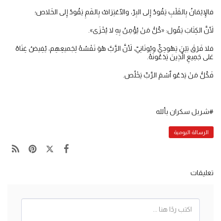
فالإِيْمَانُ بِالقَلْبِ يَقُودُ إِلى البِرّ، والٱعْتِرَافُ بِالفَمِ يَقُودُ إِلى الخَلاص؛
لأَنَّ الكِتَابَ يَقُول: «كُلُّ مَنْ يُؤْمِنُ بِهِ لا يُخْزَى».
فلا فَرْقَ بَيْنَ يَهُودِيٍّ ويُونَانِيّ، لأَنَّ الرَّبَّ هُوَ نَفْسُهُ لِجَميعِهِم، يُفِيضُ غِنَاهُ
عَلى جَمِيعِ الَّذِينَ يَدْعُونَهُ.
فَكُلُّ مَنْ يَدْعُو ٱسْمَ الرَّبِّ يَخْلُص.
#شربل سكران بألله
الرسالة اليومية
تعليقات