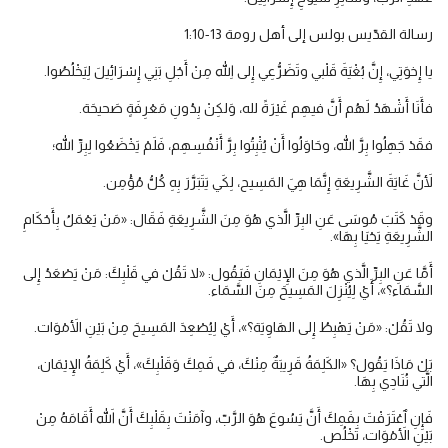
رسالة القدّيس بولس إلى أهل رومة 13-1:10
يا إِخوَتِي، إِنَّ بُغْيَةَ قَلْبي وتَضَرُّعِي إِلى اللهِ مِنْ أَجْلِ بَنِي إِسْرَائِيلَ لِيَخْلُصُوا.
فأَنَا أَشْهَدُ لَهُم أَنَّ فيهِم غَيْرَةً لله، وَلكِنْ بِدُونِ مَعْرِفَةٍ صَحيحَة.
فقَدْ جَهِلُوا بِرَّ الله، وحَاوَلُوا أَنْ يُثْبِتُوا بِرَّ أَنْفُسِهِم، فَلَمْ يَخْضَعُوا لِبِرِّ الله؛
لأَنَّ غَايَةَ الشَّرِيعَةِ إِنَّمَا هِيَ المَسِيح، لِكَي يَتَبَرَّرَ بِهِ كُلُّ مُؤْمِن.
وقَدْ كَتَبَ مُوسَى عَنِ البِرِّ الَّذي هُوَ مِنَ الشَّرِيعَةِ فَقَال: «مَنْ يَعْمَلُ بِأَحْكَامِ
الشَّرِيعَةِ يَحْيَا بِهَا».
أَمَّا عَنِ البِرِّ الَّذي هُوَ مِنَ الإِيْمَانِ فَيَقُول: «لا تَقُلْ في قَلْبِكَ: مَنْ يَصْعَدُ إِلى
السَّمَاء؟»، أَيْ لِيُنْزِلَ المَسِيحَ مِنَ السَّمَاء.
ولا تَقُلْ: «مَنْ يَهْبِطُ إِلى الهَاوِيَة؟»، أَيْ لِيُصْعِدَ المَسِيحَ مِنْ بَيْنِ الأَمْوَات.
بَلْ مَاذَا يَقُول؟ «الكَلِمَةُ قَرِيبَةٌ مِنْكَ، في فَمِكَ وَقَلْبِكَ»، أَيْ كَلِمَةُ الإِيْمَان،
الَّتي نُنَادِي بِهَا.
فَإِنِ ٱعْتَرَفْتَ بِفَمِكَ أَنَّ يَسُوعَ هُوَ الرَّبّ، وآمَنْتَ بِقَلْبِكَ أَنَّ اللهَ أَقَامَهُ مِنْ
بَيْنِ الأَمْوَات، تَخْلُص.