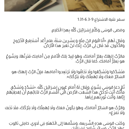
سفر تثنية الاشتراع 9-6.3-1:31
ومَضى مُوسَى وَكَلَّمَ إِسْرَائِيلَ كُلَّه بِهذِا الْكَلِام،
وَقَالَ لَهُمْ: «أَنَا الْيَوْمَ ابْنُ مِئَةٍ وَعِشْرِينَ سَنَةً، فلم أَعُد أَسْتَطِيعُ الْخُرُوجَ
وَالدُّخُولَ، قَدْ قَالَ لِي الرَّبُّ: إنَّكَ لنّ تَعْبرَ هذَا الأُرْدُنَّ.
فالرَّبُّ إِلهُكَ يعْبُرُ أمَامَكَ، وهُوَ يُبِيدُ تِلكَ الأُمَمَ مِنْ أمَامِك فَتَرِثُهُا، ويَشُوعُ
هو يَعبُرُ أمَامَك، كَمَا قَالَ الرَّبُّ.
فتَشَدَّدُوا وَتَشَجَّعُوا ولاَ تَخَافُوا وَلاَ تَرْتَعِدوا أمَامَها، فإنَّ الرَّبَّ إِلهَكَ هو
السَائِرُ مَعَكَ ولاَ يُهْمِلُكَ وَلاَ يَتْرُكُكَ».
ثُمّ دَعَا مُوسَى يَشُوعَ، وَقَالَ لَهُ أَمَامَ عُيونِ إِسْرَائِيلَ كُلَّه: «تَشَدَّدْ وَتَشَجَّعْ،
فأَنَّكَ أَنْتَ تُدْخُلُ هذَا الشَّعْبَ الأَرْضَ الَّتِي أَقْسَمَ الرَّبُّ لآبَائِهِمْ أَنْ يُعْطِيَهُمْ
إِيَّاهَا، وَأَنْتَ تُورِثُهم إياَها.
وَالرَّبُّ هو السَائِرُ أَمَامَكَ، وهُوَ يَكُونُ مَعَكَ ولاَ يُهْمِلُكَ وَلاَ يَتْرُكُكَ، فلاَ تَخَفْ
وَلاَ تَفزَعْ».
وَكَتَبَ مُوسَى هذِهِ الشَّريعة، وَسَلَّمَهَا إلى الْكَهَنَةِ بَنِي لاَوِي، حَامِلِي تَابُوتِ
عَهْدِ الرَّبِّ، وَسائِرِ شُيُوخِ إِسْرَائِيلَ.