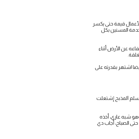
الأعمال ﻗﻴﻤﺔ حتى يكسر
 وخدمة المسنين بكل
اعه عن الأرض أثناء
ﻐﻠﻘﺔ.
ضا اشتهر بقدرته على
ت سلم ﺍﻟﻤﺬﺑﺢ إشتعلت
وهو شبه عاري، أخذه
حتى الصباح، أجاب دي