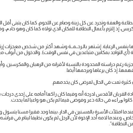
والطاعة والعفة وتجرد عن كل زينة وصام عن اللحوم، كما كان يتبنى أقل 
ﻟﺘﻜﺮﻳﺲ، إذ إلتزم بأعمال النظافة للمكان الذي تولاه كما كان وهو ﺧﺎﺩﻡ،
لاها بنفس الرعاية. إشتهر بالـرحــمــة وشهد أكثر من شخص معجزات إرتف
(أي التواجد بمكانين ﻣﺘﺒﺎﻋﺪﻳﻦ في نفس الوقت). والدخول من أبواب ﻣ
ة رغم دراسته المحدودة بالنسبة لأقرانه من الرهبان والمكرسين. وأي
همها، إذ كان يرعاها ويرحمها أيضا.
كثيرة تمت في الحال لمرضى كان يخدمهم.
بادة القربان الأقدس لدرجة أنه وفيما كان رﺍكعا أمامه على إحدى درجا
كانوا ﻭﺭﺍءﻩ في حالة ذعر وفوضى فيما لم يكن هو واعيا لما يحدث.
ندما امتلأت الأسرة بالمسنين في الدار، بينما وجد فقيرا مسنا يتسول 
اص، وعندما ﻻﻣﻪ أحد الإخوة لأن الرجل لم يكون نظيفا لينام في فراشه 
ن النظافة”.