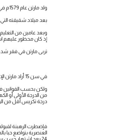
ولد مارتن عام 1579م في ليما عاصمة ﺑﻴﺮﻭ لأب إسباني نبيل وأم ﻋﺒﺪﺓ ﺇﻓﺮﻳﻘﻴﺔ.
بعد ميلاد شقيقته التي 
وبعد عامين من التعليم 
إذ كان محظور عليهم اس
تربى مارتن في فقر شديد
في سن 15 أراد مارتن الإلتحاق برهبنة الدومنيكان ليصير راهبا وكاهنا.
ولكن بحسب القوانين في 
من الدرجة الأولى أو ال
درجة تكريس أقل من الره
فإضطرت الرهبنة لقبوله
العنصرية بتواضع حبا ﺑﺎﻟ
24 بعد اشتهار حسن سيرته واتضاعه وإلتزامه بالتكريس برغم عدم قبول تكرسه رسميا!