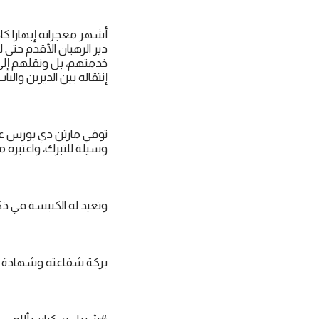
دير الرهبان الأقدم حتى 
خدمتهم، بل ونقلهم إلى
إنتقاله بين الديرين والب
وسيلة للتبرك، واعتبره 
وتعيد له الكنيسة في ذكرى إنتقاله 3 نوفمبر، وتضعه كشفيع للهجناء (مخت
بركة شفاعته وشهادة حي
#شربل سكران بألله