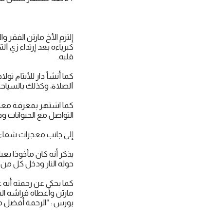
إلتزم الأخ مارتن الفقر 
كبرياءه بعد إرتداء زي ﺍ
قلبه.
كما أنشأ دار ﻟﻸﻳﺘﺎﻡ تو
ﺍﻟﺼﻼﺓ، وكذلك بالسياحة 
كما اشتهر بمعرفة معجزي
التواصل مع الحيوانات وف
إلى جانب معجزات شفاء 
يذكر أنه كان مأخوذا بع
حوله النار ودخل كل من 
كما يحكى عن رحمته أنه ع
مارتن وأعطاه فراشه الخ
بورس : “الرحمة أفضل م