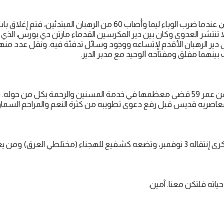
أشهر معجزاته إبهارا ﻛﺎﻥ عندما ضرب الوباء ليما وأصاب 60 من الرهبان ال
لا تنتشر العدوى وكان بين دير المكرسين القدماء مارتن دي بورس، الذي 
 دير الرهبان الأقدم لإتساعه ووجود وسائل تدفئة فيه. ونقل عدد من
اب بينهما مفلق ومفتاحه ﺍﻟﻮﺣﻴﺪ مع مدبر الدير.
توفي مارتن دي بورس عن عمر 59 قضى معظمها في خدمة المسنين والرحمة بكل من ح
معاصريه قديس قبل رفع دعوى تطويبه من كثرة النعم والمراحم السماو
لطي العرق) ومن يعانون العنصرية.
اته فلتكن معنا. آمين.