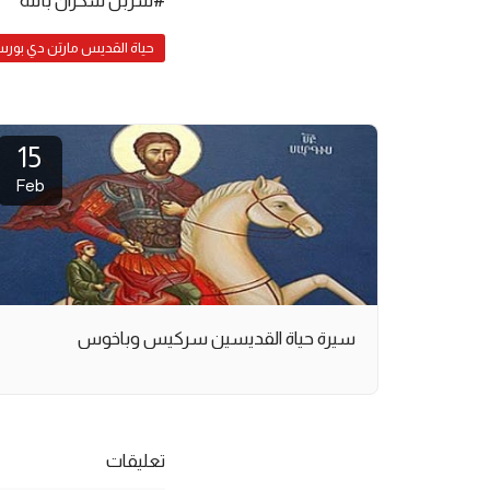
حياة القديس مارتن دي بور
15
Feb
سيرة حياة القديسين سركيس وباخوس
تعليقات