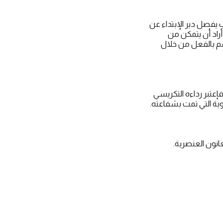
مبتدئين، فتم إغلاق باب ﻳﻔﺼﻞ دير الإبتداء عن
أراد أن يتمكن من
هم بالفعل من خلال
وله. فإعتبر رداءه التكريسي
ية التي تمت بشفاعته.