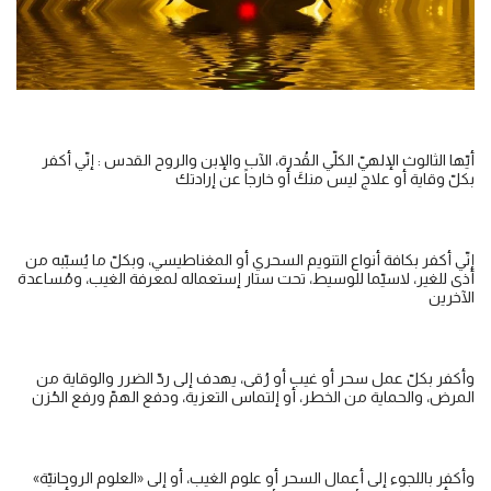
أيّها الثالوث الإلهيّ الكلّي القُدرة، الآب والإبن والروح القدس : إنّي أكفر
بكلّ وقاية أو علاج‎ ليس منكَ أو خارجاً عن إرادتك
إنّي أكفر بكافة أنواع التنويم السحري أو المغناطيسي، وبكلّ ما يُسبّبه من
أذى للغير، لاسيّما للوسيط، تحت ستار إستعماله لمعرفة الغيب، ومُساعدة
الآخرين
وأكفر بكلّ عمل سحر أو غيب أو رُقى، يهدف إلى ردّ الضرر والوقاية من
المرض، والحماية من الخطر، أو إلتماس التعزية، ودفع الهمّ ورفع الحُزن
وأكفر باللجوء إلى أعمال السحر أو علوم الغيب، أو إلى «العلوم الروحانيّة»