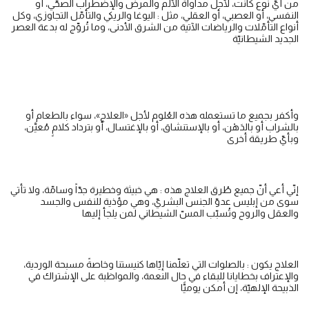
من أيّ نوع كانت، لأجل مداواة الألم والمرض والإضطراب الصحّي، أو
النفسي، أو العصبي، أو العقلي، مثل : اليوغا والريكي والتأمّل التجاوزي، وكل
أنواع التأمّلات والرياضات الآتية من الشرق الأدنى، وما تُروِّج له بدعة العصر
الجديد الشيطانيّة
وأكفر بجميع ما تستعمله هذه العُلوم لأجل «العلاج»، سواء بالطعام أو
بالشراب أو بالدَهْن، أو بالإستنشاق، أو بالإغتسال، أو بترداد كلامٍ مُعيَّن،
وبأيّ طريقة أخرى
إنّي أعي أنّ جميع طُرق العلاج هذه : هي خبيثة وخطيرة جدّاً وسامّة، ولا تأتي
سوى من إبليس عدوّ الجنس البشريّ، وهي مؤذية للنفس والجسد
والعقل والروح وتُسبّب المسّ الشيطاني لمن يلجأ إليها
العلاج يكون : بالصلوات التي تعلّمنا إيّاها كنيستنا وخاصةً مسبحة الوردية،
والإعتراف بخطايانا للبقاء في حال النعمة، والمواظبة على الإشتراك في
الذبيحة الإلهيّة، إن أمكن يوميًّا