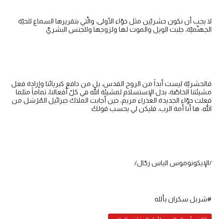
لا يجب أن نكون حشريّين مثل حوّاء الأولى، والَّتي بتقريرها السماع للحيّة
الجهنّميّة، جلبت الويل والموت لها ولزوجها وللجنس البشريّ
فالحشريّة ليست أبداً من الروح القدس، بل من دافع كبريائنا وإرادة فعل
مشيئتنا الخاصّة، بدل الإستسلام لمشيئة الله في كلّ أفعالنا، تماماً مثلما
فعلت حوّاء الجديدة العذراء مريم، حين أجابت الملاك جبرائيل المُرْسَل من
الله: ها أنا أمة الرب، فليكن لي بحسب قولكَ
/الإيكونوموس الياس رحّال/
#شربل سكران بألله