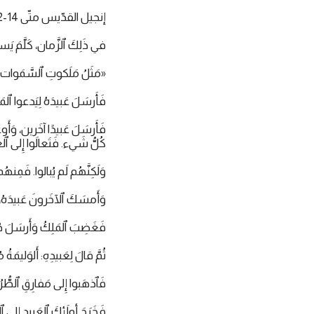
إنجيل القدّيس متّى 14-1:22
في ذَلِكَ ٱلزَّمان، كَلَّمَ يَس
«مَثَلُ مَلَكوتِ ٱلسَّمَوات، ك
فَأَرسَلَ عَبيدَهُ لِيَدعوا ٱلمَ
فَأَرسَلَ عَبيدًا آخَرين، وَأَ
كُلُّ شَيء. فَتَعالَوا إِلى 
وَلَكِنَّهُم لَم يُبالوا. فَمِن
وَأَمسَكَ ٱلآخَرونَ عَبيدَهُ
فَغَضِبَ ٱلمَلِكُ وَأَرسَلَ جُنو
ثُمَّ قالَ لِعَبيدِهِ: أَلوَليمَةُ
فَٱذهَبوا إِلى مَفارِقِ ٱلطُّر
فَخَرَجَ أولَئِكَ ٱلعَبيدِ إِلى