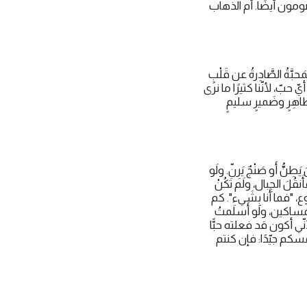
؟ أوَليس الأشرار يصومون أيضًا. أم الذهاب
َةُ الصَّادِرةُ عن قَلْبٍ
 هذا لا نقصد أيّ حبّ، لأنّنا كثيرًا ما نرى
طاهِرٍ وضَميرٍ سليمٍ
طِنُّ أَو صَنْجٌ يَرِنّ. ولَو
َنقُلَ الجِبال، ولَم تَكُنْ
 الرّب يسوع، "فما أَنا بِشَيء". كم
مَساكين، ولَو أَسلَمتُ
َّة" (1كور 13: 3)، ما يجديني ذلك نفعًا لأنّي أكون قد فعلته حبًّا
سكم جيّدًا: فإن كنتم