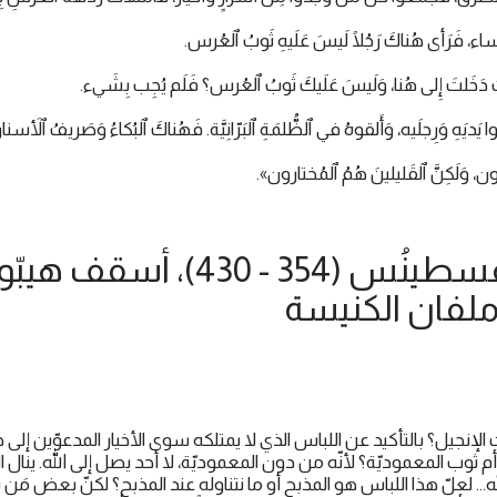
ُلَساء، فَرَأى هُناكَ رَجُلًا لَيسَ عَلَيهِ ثَوبُ ٱلعُرس.
 دَخَلتَ إِلى هُنا، وَلَيسَ عَلَيكَ ثَوبُ ٱلعُرس؟ فَلَم يُجِب بِشَيء.
 يَديَهِ وَرِجلَيه، وَأَلقوهُ في ٱلظُّلمَةِ ٱلبَرّانِيَّة. فَهُناكَ ٱلبُكاءُ وَصَريفُ ٱلأَسنا
ُّون، وَلَكِنَّ ٱلقَليلينَ هُمُ ٱلمُختارون».
القدّيس أوغسطينُس (354 - 430)، 
ملفان الكنيسة
لإنجيل؟ بالتأكيد عن اللباس الذي لا يمتلكه سوى الأخيار المدعوّين إلى 
م ثوب المعموديّة؟ لأنّه من دون المعموديّة، لا أحد يصل إلى الله. ينال 
له... لعلّ هذا اللباس هو المذبح أو ما نتناوله عند المذبح؟ لكنّ بعض مَن يت