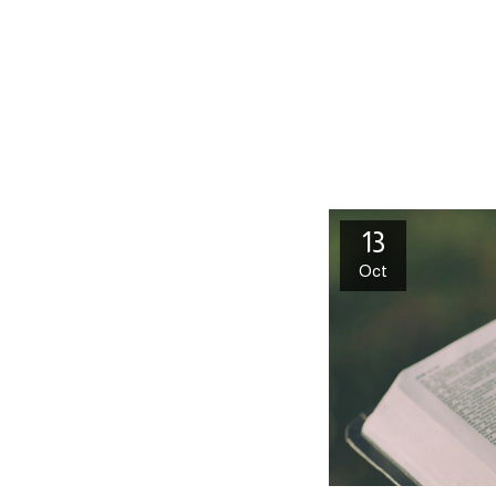
13
Oct