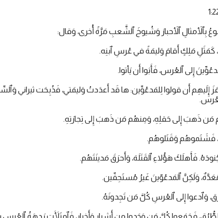
وعُ بِٱلأَمثالِ ٱلأَحبارَ وَشُيوخَ ٱلشَّعبِ مَرَّةً أُخرى، وَقال:
َمَثَلِ مَلِكٍ أَقامَ وَليمَةً في عُرسِ ٱبنِه.
دعُوِّينَ إِلى ٱلعُرس، فَأَبَوا أَن يَأتوا.
وعَزَ إِلَيهِم أَن قولوا لِلمَدعُوِّين: ها قَد أَعدَدتُ وَليمَتي، فَذُبِحَت ثيراني وَٱلسّ
ٱلعُرس.
هُم مَن ذَهبَ إِلى حَقلِهِ، وَمِنهُم مَن ذَهبَ إِلى تِجارَتِهِ.
، فَشَتَموهُم وَقَتَلوهُم.
دَهُ. فَأَهلَكَ هَؤُلاءِ ٱلقَتَلَة، وَأَحرَقَ مَدينَتَهُم.
 مُعَدَّةٌ، وَلَكِنَّ ٱلمَدعُوّينَ غَيرُ مُستَحِقّين.
ُق، وَٱدعوا إِلى ٱلعُرسِ كُلَّ مَن تَجِدونَهُ.
 ٱلطُّرُق، فَجَمَعوا كُلَّ مَن وَجَدوا مِن أَشرارٍ وَأَخيار، فَٱمتَلَأَت رَدهَةُ ٱلعُرسِ ب