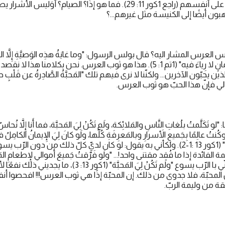
يأكلون ويشربون الحكم على أنفسهم (راجع 1كور 11: 29). فما هو إذًا؟ الصيام
بون أيضًا إلى الكنيسة مثل غيرهم...؟
لعرس المشار اليه؟ قال بولس الرسول: "وما غايَةُ هذِه الوَصيَّةِ إِلاَّ المَحبّ
طاهِرٍ وضَميرٍ سليمٍ وإيمانٍ لا رِياءَ فيه" (1تم 1: 5). هذا هو ثوب العرس. نحن بكلامنا
 يحبّون الآخرين... ولكنّنا لا نرى فيهم تلك "المَحبَّةُ الصَّادِرةُ عن قَلْبٍ 
بالتالي فإنّ هذا الحبّ هو ثوب العرس.
َلَّمتُ بلُغاتِ النَّاسِ والمَلائِكة، ولَم تَكُنْ لِيَ المَحبَّة، فما أَنا إِلاَّ نُحاسٌ يَ
كُنتُ عالِمًا بِجَميعِ الأَسرارِ وبالمَعرِفَةِ كُلِّها، ولَو كانَ لِيَ الإِيمانُ الكامِلُ فأ
لِيَ المَحبَّة، فما أَنا بِشَيء" (1كور 13 :1-2). ولكأني به يقول: لو كان لديّ كلّ ذلك من دون
فائدة إذا ما فُقِد مقتنى واحد!... "ولَو فَرَّقتُ جَميعَ أَموالي لإِطعامِ ال
جَسَدي لِيُحرَق" اعترافًا منّي با الرّب يسوع "ولَم تَكُنْ لِيَ المَحب
 المحبّة، فلا جدوى من ذلك. إن المحبّة إذًا هي ثوب العرس!!! افحصوا أنف
ثقة من وليمة الربّ.