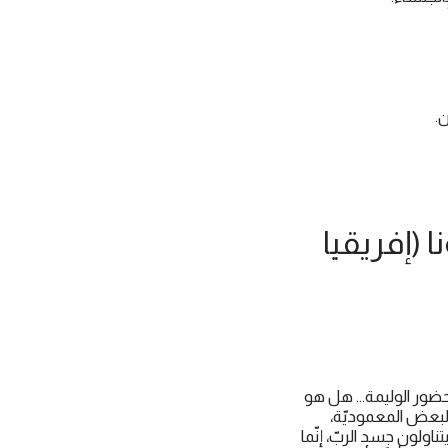
ن.
أسقف هيبّونا (إفريقيا
حضور الوليمة... هل هو
البعض المعموديّة،
ناولون جسد الربّ، إنّما