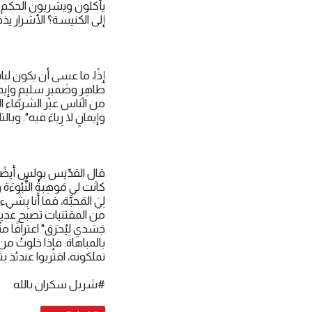
إلى الكنيسة؟ الأشرار يذه
إذًا، ما عسى أن يكون لباس ا
من الناس غير الشرفاء الذين
وإيمانٍ لا رِياءَ فيه". و
قال القدّيس بولس أيضًا: "لو تَك
كانَت لي مَوهِبةُ النُّبُوءَة و
من المقتنيات تصبح عديمة ال
بالمباهاة. فإذا خلوتُ من
تملكونه، اقتربوا عندئذ ب
#شربل سكران بالله