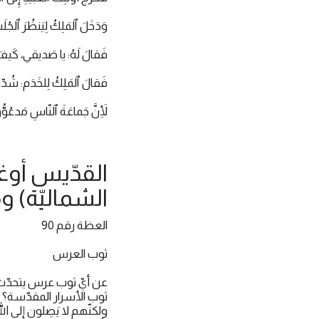
وَدَخَلَ ٱلمَلِكُ لِيَنظُرَ ٱلج
فَقالَ لَهُ: يا صَديقي، كَيفَ
فَقالَ ٱلمَلِكُ لِلخَدَم: شُدّوا
لِأَنَّ جَماعَةَ ٱلنّاسِ مَدعُو
الشماليّة) و
العظة رقم 90
ثوب العرس
عن أيّ ثوب عرس يتحدّث ا
ثوب الأسرار المقدّسة؟ أ
ولكنّهم لا يَصِلون إلى ال