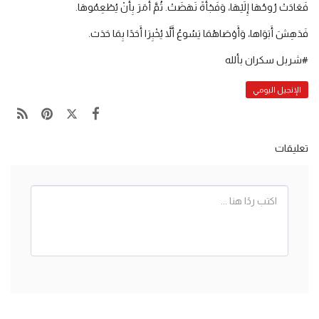
فَعَادَتْ رُوحُهَا إِلَيْهَا، وَفَجْأَةً نَهَضَتْ. ثُمَّ أَمَرَ بِأَنْ يُطْعِمُوهَا.
فَدَهِشَ أَبَوَاها، وَأَوْصَاهُمَا يَسُوعُ أَلاَّ يُخْبِرَا أَحَدًا بِمَا حَدَث.
#شربل سكران بألله
الإنجيل اليومي
تعليقات