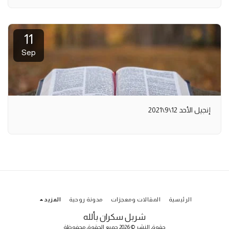
11
Sep
إنجيل الأحد 12\9\2021
الرئيسية
المقالات ومعجزات
مدونة روحية
المزيد
شربل سكران بألله
حقوق النشر © 2026 جميع الحقوق محفوظة