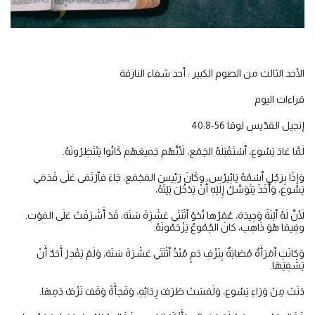
الأحد الثالث من الصوم الكبير : أحد شفاء النازفة
قراءات اليوم
إنجيل القدّيس لوقا 56-40:8
لَمَّا عَادَ يَسُوع، ٱسْتَقْبَلَهُ الجَمْع، لأَنَّهُم جَميعَهُم كَانُوا يَنْتَظِرُونَهُ.
وَإِذَا بِرَجُلٍ ٱسْمُهُ يَائِيرُس، وكَانَ رَئِيسَ المَجْمَع، جَاءَ فٱرْتَمَى عَلَى قَدَمَي
يَسُوع، وَأَخَذَ يَتَوَسَّلُ إِلَيْهِ أَنْ يَدْخُلَ بَيْتَهُ،
لأَنَّ لَهُ ٱبْنَةً وَحِيدَة، عُمْرُها نُحْوُ ٱثْنَتَي عَشْرَةَ سَنَة، قَدْ أَشْرَفَتْ عَلَى المَوْت.
وفِيمَا هُوَ ذَاهِب، كانَ الجُمُوعُ يَزْحَمُونَهُ.
وَكانَتِ ٱمْرَأَةٌ مُصَابَةٌ بِنَزْفِ دَمٍ مُنْذُ ٱثْنَتَي عَشْرَةَ سَنَة، وَلَمْ يَقْدِرْ أَحَدٌ أَنْ
يَشْفِيَهَا.
دَنَتْ مِنْ وَرَاءِ يَسُوع، وَلَمَسَتْ طَرَفَ رِدَائِهِ، وَفَجأَةً وَقَفَ نَزْفُ دَمِهَا.