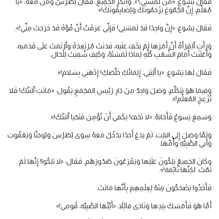
فَقَالَ يَسُوع: «مَنْ لَمَسَنِي؟». وَأَنْكَرَ الجَمِيع. فَقَالَ بُطْرُسُ وَمَنْ مَعَهُ: «يا
مُعَلِّم، إِنَّ الجُمُوعَ يَزْحَمُونَكَ وَيُضَايِقُونَكَ!».
فَقَالَ يَسُوع: «إِنَّ واحِدًا قَدْ لَمَسَنِي! فَإنِّي عَرَفْتُ أَنَّ قُوَّةً قَدْ خَرَجَتْ مِنِّي!».
وَرَأَتِ ٱلمَرْأَةُ أَنَّ أَمْرَها لَمْ يَخْفَ عَلَيه، فَدَنَتْ مُرْتَعِدَةً وٱرْتَمَتْ عَلَى قَدَمَيه،
وَأَعْلَنَتْ أَمَامَ الشَّعْبِ كُلِّهِ لِماذَا لَمَسَتْهُ، وَكَيْفَ شُفِيَتْ لِلْحَال.
فَقَالَ لَهَا يَسُوع: «يا ٱبْنَتِي، إِيْمَانُكِ خَلَّصَكِ! إِذْهَبِي بِسَلام!».
وَفيمَا هُوَ يَتَكَلَّم، وَصَلَ وَاحِدٌ مِنْ دَارِ رَئِيسِ المَجْمَعِ يَقُول: «مَاتَتِ ٱبْنَتُكَ! فَلا
تُزْعِجِ المُعَلِّم!».
وَسَمِعَ يَسوعُ فَأَجَابَهُ: «لا تَخَفْ! يَكْفي أَنْ تُؤْمِنَ فَتَحْيا ٱبْنَتُكَ!».
وَلَمَّا وَصَلَ إِلى البَيْت، لَمْ يَدَعْ أَحَدًا يَدْخُلُ مَعَهُ سِوَى بُطْرُسَ وَيُوحَنَّا وَيَعْقُوبَ
وَأَبي الصَّبِيَّةِ وأُمِّهَا.
وكَانَ الجَمِيعُ يَبْكُونَ عَلَيْها وَيَقْرَعُونَ صُدُورَهُم. فَقَال: «لا تَبْكُوا! إِنَّهَا لَمْ
تَمُتْ. لكِنَّهَا نَائِمَة!».
فَأَخَذُوا يَضْحَكُونَ مِنْهُ لِعِلْمِهِم بِأَنَّها مَاتَتْ.
أَمَّا هُوَ فَأَمْسَكَ بِيَدِها وَنَادَى قاَئِلاً: «أَيَّتُهَا الصَّبِيَّة، قُومِي!».