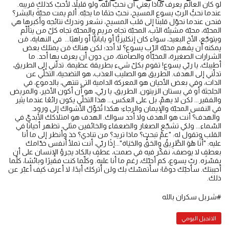
لو كان العالم يعرف ماذا يعني أن نحبّ الله، ولو قليلاً، لأحبّ كذلك قريبه.
عندما نحبُّ الربّ يسوع المسيح، نحبّ حتمًا ما يحبّه. ألم يمت محبّةً بالبشر؟
فنحن عندما نحوّل قلبنا إلى قلب المسيح، نشعر وندرك نتائجه وأكبرها هي
المحبّة، محبّة مشيئة الآب، المحبّة تجاه مريم والمحبّة تجاه كلّ من يتألّم
ويتوجّع، الأخ البعيد، سواء كان إنكليزيًّا أو يابانيًّا أو راهبًا... في النهاية، مَن
يمكنه أن يفهم محبّة الرّب يسوع؟ لا أحد؛ لكن هناك مَن يمتلك بعض
الشرارات الصغيرة، المخبّأة والصامتة، من دون أن يعرف بها أحد. ما
أطيبك، يا ربّي يسوع! تقوم بكلّ شيء بطريقة عظيمة. تدلّني إلى الطريق،
تدلّني إلى الهدف. الطريق هو الصليب العذب، هو التضحية، التخلّي عن
الذات، وفي بعض الأحيان هو المعركة الدامية التي تنتهي، بالدموع، في
الجلجثة أو في بستان الزيتون. الطريق، يا ربّي، هو أن أكون الأخير، والمريض
والفقير... لكن لا يهمّ، بل على العكس... هذا التخلّي يكون رائعًا عندما يثير
في النفس المحبّة والإيمان والرجاء؛ هكذا تُحَوِّلُ الأشواك إلى ورود.
والهدف؟ أنت هو الهدف ولا أحد سواك. الهدف هو امتلاكك الأبديّ في
السّماء... ولكي تشجّع الصغار والضعفاء والخائفين مثلي، تظهر أحيانًا في
القلب وتقول له: "عمّ تبحث؟ ماذا تريد؟ من تنادي؟ خذ وأنظر إلى ما أنا
عليه: "أَنَا هُوَ الطَّرِيقُ والحَقُّ والحَيَاة"...إذًا ربّي، أنت تملأ أنفس خدّامك
بعطفٍ لا يوصف، نفكّر فيه في صمت، عطفٍ بالكاد يجرؤ الإنسان على أن
يفسّره. ربّ يسوع، كم أحبّك، رغم ما أنا عليه. وكلّما كنت فقيرًا وبائسًا، كلّما
أحببتك. سأحبّك دومًا؛ سأتمسّك بك ولن أتركك أبدًا: لا أعرف كيف أعبّر عن
ذلك.
#شربل سكران بالله
الانجيل اليومي