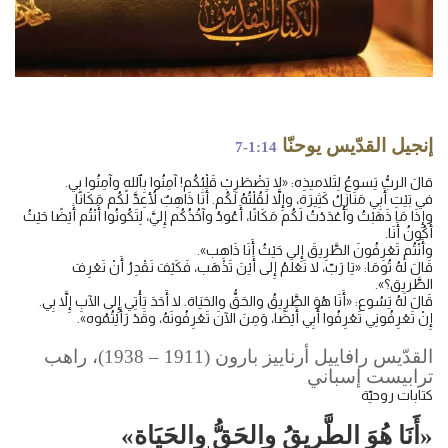
إنجيل القدّيس يوحنّا
7-1:14
قالَ الربُّ يَسوعُ لِتَلاميذِه: «لا يَضْطَرِبْ قَلْبُكُم! آمِنُوا بِٱللهِ وآمِنُوا بِي.
في بَيْتِ أَبِي مَنَازِلُ كَثِيرَة، وإِلاَّ لَقُلْتُهُ لَكُم. أَنَا ذَاهِبٌ لأُعِدَّ لَكُم مَكَانًا.
وإِذَا مَا ذَهَبْتُ وأَعْدَدْتُ لَكُم مَكَانًا، أَعُودُ وآخُذُكُم إِليَّ، لِتَكُونُوا أَنْتُم أَيْضًا حَيْثُ
أَكُونُ أَنَا.
وأَنْتُم تَعْرِفُونَ الطَّرِيقَ إِلى حَيْثُ أَنَا ذَاهِب».
قَالَ لَهُ تُومَا: «يَا رَبّ، لا نَعْلَمُ إِلى أَيْنَ تَذْهَب، فَكَيْفَ نَقْدِرُ أَنْ نَعْرِفَ
الطَّريق؟».
قَالَ لَهُ يَسُوع: «أَنَا هُوَ الطَّرِيقُ والحَقُّ والحَيَاة. لا أَحَدَ يَأْتِي إِلى الآبِ إِلاَّ بِي.
إِنْ تَعْرِفُونِي تَعْرِفُوا أَبِي أَيْضًا، وَمِنَ الآنَ تَعْرِفُونَهُ، وقَدْ رَأَيْتُمُوه».
القدّيس رافاييل أرناييز بارون (1911 – 1938)، راهب
ترابيست إسباني
كتابات روحيّة
«أَنَا هُوَ الطَّرِيقُ والحَقُّ والحَيَاة»