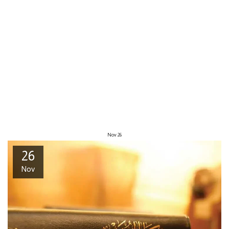
Nov
26
26
Nov