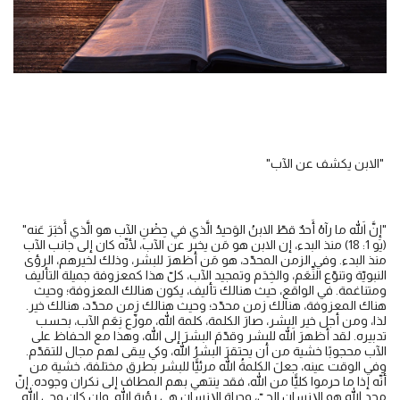
"الابن يكشف عن الآب"
"إِنَّ اللهَ ما رآهُ أَحدٌ قطّ الابنُ الوَحيدُ الَّذي في حِضْنِ الآب هو الَّذي أَخبَرَ عَنه"
(يو 1: 18) منذ البدء، إن الابن هو مَن يخبر عن الآب، لأنّه كان إلى جانب الآب
منذ البدء. وفي الزمن المحدّد، هو مَن أظهرَ للبشر، وذلك لخيرهم، الرؤى
النبويّة وتنوّع النِّعَم، والخِدَم وتمجيد الآب، كلّ هذا كمعزوفة جميلة التأليف
ومتناغمة. في الواقع، حيث هنالك تأليف، يكون هنالك المعزوفة؛ وحيث
هناك المعزوفة، هنالك زمن محدّد؛ وحيث هنالك زمن محدّد، هنالك خير.
لذا، ومن أجل خير البشر، صارَ الكلمة، كلمة الله، موزّع نِعَم الآب، بحسب
تدبيره. لقد أظهرَ اللهَ للبشر وقدّمَ البشرَ إلى الله، وهذا مع الحفاظ على
الآب محجوبًا خشية من أن يحتقرَ البشرُ الله، وكي يبقى لهم مجال للتقدّم.
وفي الوقت عينه، جعلَ الكلمةُ الله مرئيًّا للبشر بطرق مختلفة، خشية من
أنّه إذا ما حرموا كليًّا من الله، فقد ينتهي بهم المطاف إلى نكران وجوده. إنّ
مجد الله هو الإنسان الحيّ، وحياة الإنسان هي رؤية الله. وإن كان وحي الله