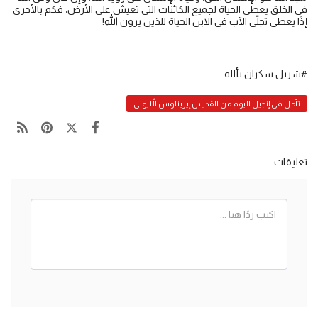
في الخلق يعطي الحياة لجميع الكائنات التي تعيش على الأرض، فكم بالأحرى
إذًا يعطي تجلّي الآب في الابن الحياة للذين يرون الله!
#شربل سكران بألله
تأمل في إنجيل اليوم من القديس إيريناوس الّليوني
تعليقات