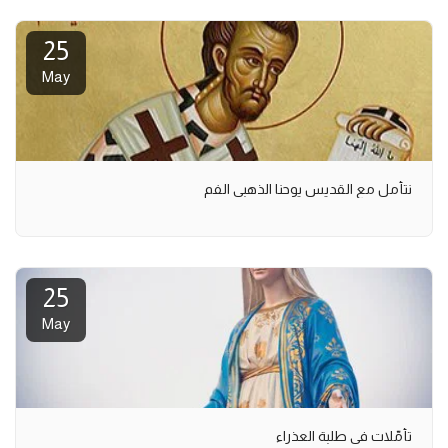
25
May
نتأمل مع القديس يوحنا الذهبي الفم
25
May
تأمّلات في طلبة العذراء