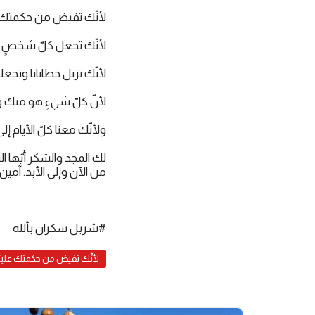
لأنّك تفيض من حكمتك ع
لأنّك تجعل كلّ شخصٍ منّ
لأنّك تزيل خطايانا وتجعلن
لأنّ كلّ شيءٍ هو منك و
ولأنّك معنا كلّ الأيام إلى
لك المجد والشكر أيّها ال
من الآن وإلى الأبد. آمين.
#شربل سكران بألله
لأنّك تفيض من حكمتك علين