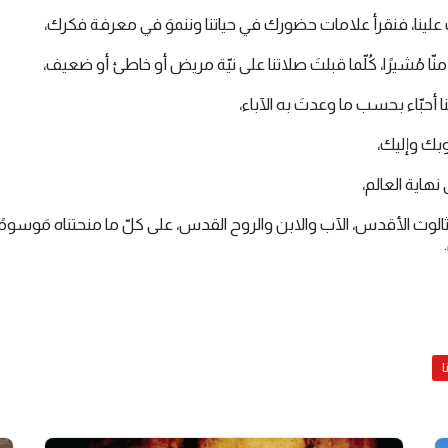
لينا، فنقرأ علامات حضورك في حياتنا وننموَ في معرفة فكرك،
ا مُشيرًا، كُلّما قبلتَ صلاتنا على نيّة مريض أو خاطئ أو ضعيف،
ا أحبّاء بحسب ما وعدتَ به الآباء،
بك وإليك،
 نهاية العالم،
ثالوث الأقدس، الآب والابن والروح القدس، على كلّ ما منحتناه مَوسومًا 
ا