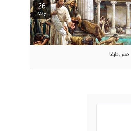
26
May
مش دايمًا!