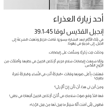
أحد زيارة العذراء
إنجيل القدّيس لوقا 45-39:1
في تِلْكَ الأَيَّام (بعد البشارة بيسوع)، قَامَتْ مَرْيَمُ وَذَهَبَتْ مُسْرِعَةً إِلى
الجَبَل، إِلى مَدِينَةٍ في يَهُوذَا.
ودَخَلَتْ بَيْتَ زَكَرِيَّا، وسَلَّمَتْ عَلَى إِليصَابَات.
ولَمَّا سَمِعَتْ إِلِيصَابَاتُ سَلامَ مَرْيَم، ٱرْتَكَضَ الجَنِينُ في بَطْنِها، وَٱمْتَلأَتْ مِنَ
الرُّوحِ القُدُس.
فَهَتَفَتْ بِأَعْلَى صَوتِها وقَالَتْ: «مُبارَكَةٌ أَنْتِ في النِّسَاء، وَمُبارَكَةٌ ثَمَرَةُ
بَطْنِكِ!
ومِنْ أَيْنَ لي هذَا، أَنْ تَأْتِيَ إِليَّ أُمُّ ربِّي؟
فَهَا مُنْذُ وَقَعَ صَوْتُ سَلامِكِ في أُذُنَيَّ، ٱرْتَكَضَ الجَنِينُ ٱبْتِهَاجًا في بَطْنِي!
فَطُوبَى لِلَّتي آمَنَتْ أَنَّهُ سَيَتِمُّ ما قِيلَ لَهَا مِنْ قِبَلِ الرَّبّ!».