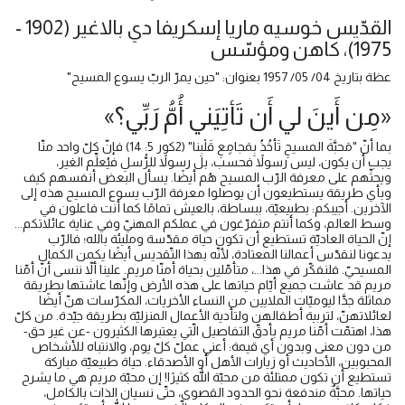
القدّيس خوسيه ماريا إسكريفا دي بالاغير (1902 -
1975)، كاهن ومؤسّس
عظة بتاريخ 04/ 05/ 1957 بعنوان: "حين يمرّ الربّ يسوع المسيح"
«مِن أَينَ لي أَن تَأتِيَني أُمُّ رَبِّي؟»
بما أنّ "مَحبَّةَ المسيحِ تَأخُذُ بِمَجامٍعِ قَلْبِنا" (2كور 5: 14) فإنّ كلّ واحد منّا
يجب أن يكون، ليس رسولاً فحسب، بل رسولاً للرُّسلِ فيُعلِّم الغير،
ويحثّهم على معرفة الرّب المسيح هُم أيضًا. يسأل البعض أنفسهم كيف
وبأي طريقة يستطيعون أن يوصلوا معرفة الرّب يسوع المسيح هذه إلى
الآخرين. أجيبكم: بطبيعيّة، ببساطة، بالعيش تمامًا كما أنت فاعلون في
وسط العالم، وكما أنتم متفرّغون في عملكم المهنيّ وفي عناية عائلاتكم...
إنّ الحياة العاديّة تستطيع أن تكون حياة مقدّسة ومليئة بالله؛ فالرّب
يدعونا لنقدّس أعمالنا المعتادة، لأنّه بهذا التّقديس أيضًا يكمن الكمال
المسيحيّ. فلنفكّر في هذا...، متأمّلين بحياة أمنّا مريم. علينا ألاّ ننسى أنّ أمّنا
مريم قد عاشت جميع أيّام حياتها على هذه الأرض وإنّها عاشتها بطريقة
مماثلة جدَّا ليوميّات الملايين من النساء الأخريات، المكرّسات هنّ أيضًا
لعائلاتهنّ، لتربية أطفالهن ولتأدية الأعمال المنزليّة بطريقة جيّدة. من كلّ
هذا، اهتمّت أمّنا مريم بأدقّ التفاصيل الّتي يعتبرها الكثيرون -عن غير حق-
من دون معنى وبدون أي قيمة: أعني عملّ كلّ يوم، والانتباه للأشخاص
المحبوبين، الأحاديث أو زيارات الأهل أو الأصدقاء. حياة طبيعيّة مباركة
تستطيع أن تكون ممتلئة من محبّة الله كثيرًا! إن محبّة مريم هي ما يشرح
حياتها. محبَّةٌ مندفعة نحو الحدود القصوى، حتّى نسيان الذات بالكامل،