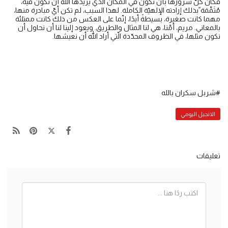
فكان كلّ سرورها بأن تكون في المكان الّذي يريدها الله أن تكون فيه،
مُتَمِّمَة ًبذلك إرادته الإلهيّة الكاملة. لهذا السبب، لم تكن أيّ مبادرة منها،
مهما كانت صغيرة، بسيطةً أبدًا، إنّما على العكس من ذلك كانت ممتلئة
بالمعاني. مريم، أمّنا، هي لنا المثال والطريق. ويعود إلينا لنا أن نحاول أن
نكون مثلها، في الظروف المحدّدة الّتي أراد الله أن نعيشها.
#شربل سكران بالله
الانجيل اليومي
تعليقات