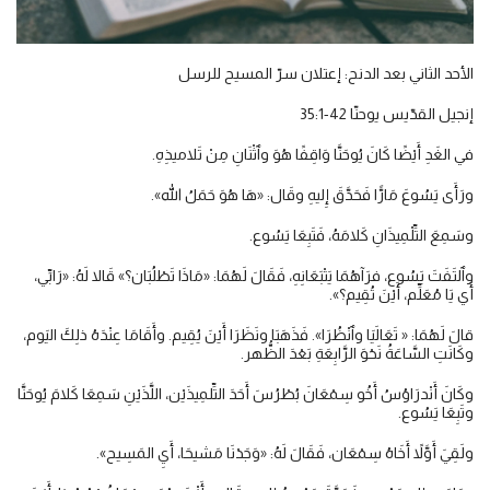
الأحد الثاني بعد الدنح: إعتلان سرّ المسيح للرسل
إنجيل القدّيس يوحنّا 42-35:1
في الغَدِ أَيْضًا كَانَ يُوحَنَّا وَاقِفًا هُوَ وٱثْنَانِ مِنْ تَلاميذِهِ.
ورَأَى يَسُوعَ مَارًّا فَحَدَّقَ إِليهِ وقَال: «هَا هُوَ حَمَلُ الله».
وسَمِعَ التِّلْمِيذَانِ كَلامَهُ، فَتَبِعَا يَسُوع.
وٱلتَفَتَ يَسُوع، فرَآهُمَا يَتْبَعَانِهِ، فَقَالَ لَهُمَا: «مَاذَا تَطْلُبَان؟» قَالا لَهُ: «رَابِّي،
أَي يَا مُعَلِّم، أَيْنَ تُقِيم؟».
قالَ لَهُمَا: « تَعَالَيَا وٱنْظُرَا». فَذَهَبَا ونَظَرَا أَيْنَ يُقِيم. وأَقَامَا عِنْدَهُ ذلِكَ اليَوم،
وكَانَتِ السَّاعَةُ نَحْوَ الرَّابِعَةِ بَعْدَ الظُّهر.
وكَانَ أَنْدرَاوُسُ أَخُو سِمْعَانَ بُطْرُسَ أَحَدَ التِّلمِيذَيْن، اللَّذَيْنِ سَمِعَا كَلامَ يُوحَنَّا
وتَبِعَا يَسُوع.
ولَقِيَ أَوَّلاً أَخَاهُ سِمْعَان، فَقَالَ لَهُ: «وَجَدْنَا مَشيحَا، أَيِ المَسِيح».