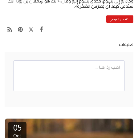
وجَاءَ بِهِ إِلى يَسُوع، فَحَدَّقَ يَسُوعُ إِليهِ وقَال: «أَنْتَ هُوَ سِمْعَانُ بْنُ يُونا، أَنتَ
سَتُدعى كيفا، أَي بُطرُسَ الصَّخْرَة».
الانجيل اليومي
تعليقات
05
Oct