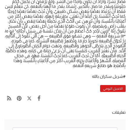
فَصَارَ بَشَرًا، وَأَرَادَ أَنْ يَكُونَ وَاحِدًا مِنَ ٱلْبَشَرِ، وَلَمْ يَرْفُضْ أَنْ يَحْمِلَ حُكْمَ
دَيْنُونَتِنَا.وَبِقَدْرِ مَا صَارَ، بِٱلتَّدْبِيرِ، إِنْسَانًا، بِقَدْرِ مَا أَلَّهَنَا بِٱلنِّعْمَةِ، كَيْ نَتَعَلَّمَ لَيْسَ
فَقَطْ أَنْ نَرْتَبِطَ بَعْضُنَا بِبَعْضٍ بِشَكْلٍ طَبِيعِيّ، وَأَنْ نُحِبَّ بَعْضُنَا بَعْضًا رُوحِيًّا
كَمَا نُحِبُّ أَنْفُسَنَا، بَلْ أَيْضًا أَنْ نَعْتَنِيَ، بِطَرِيقَةٍ إِلٰهِيَّةٍ، بَعْضُنَا بِبَعْضٍ أَكْثَرَ مِنِ
ٱعْتِنَائِنَا بِأَنْفُسِنَا، وَأَنْ نُبْرِهِنَ عَنِ ٱلْحُبِّ ٱلَّذِي نَحْمِلُهُ بَعْضُنَا لِبَعْضٍ، بِأَنْ نَخْتَارَ،
بِقَلْبٍ رَاضٍ وَبِفَضِيلَةٍ، أَنْ نَمُوتَ طَوْعًا بَعْضُنَا مِنْ أَجْلِ بَعْضٍ. لِأَنَّ ٱلْمَسِيحَ
يَقُولُ إِنَّهُ "لَيْسَ لِأَحَدٍ حُبٌّ أَعْظَمُ مِنْ أَنْ يَبْذُلَ نَفْسَهُ فِي سَبِيلِ أَحِبَّائِهِ" (يو ١٥:
١٣).شَرِيعَةُ ٱلنِّعْمَةِ — وَهِيَ تَسْمُو فَوْقَ ٱلطَّبِيعَةِ — هِيَ ٱلَّتِي تَقُودُ إِلَى ٱلتَّأْلِيهِ،
إِذْ تُحَوِّلُ ٱلطَّبِيعَةَ تَحْوِيلًا جَازِمًا، وَتُظْهِرُ لِلطَّبِيعَةِ ٱلْبَشَرِيَّةِ، كَمَا فِي صُورَةٍ،
ٱلنَّمُوذَجَ ٱلَّذِي يَتَخَطَّى ٱلْجَوْهَرَ وَٱلطَّبِيعَةَ، وَتَهَبُ دَوَامَ ٱلْكِيَانِ ٱلطُّوبَاوِيِّ إِلَى
ٱلْأَبَد. فَأَنْ نَعْتَبِرَ ٱلْقَرِيبَ كَنَفْسِنَا يَعْنِي أَنْ نَرْعَىٰ حَيَاتَهُ فِي كِيَانِهِ، وَهٰذِهِ خَاصِّيَّةُ
ٱلْحَيَاةِ ٱلطَّبِيعِيَّةِ. أَمَّا أَنْ نُحِبَّ ٱلْقَرِيبَ كَمَا نُحِبُّ أَنْفُسَنَا، فَهُوَ، فِي مَجَالِ
ٱلْفَضِيلَةِ، ٱلسَّهَرُ وَٱلِٱعْتِنَاءُ بِحَيَاةِ ٱلْقَرِيبِ أَكْثَرَ مِنِ ٱلِٱعْتِنَاءِ بِأَنْفُسِنَا، وَهٰذَا
بِٱلضَّبْطِ هُوَ طَابَعُ شَرِيعَةِ ٱلنِّعْمَةِ.
#شربل سكران بالله
الانجيل اليومي
تعليقات