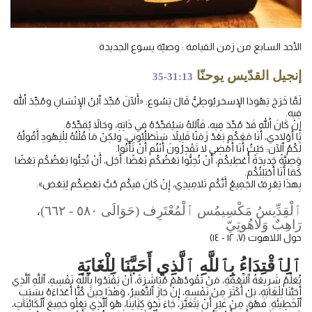
الأحد السابع من زمن القيامة : وصيّة يسوع الجديدة
إنجيل القدّيس يوحنّا
35-31:13
لَمَّا خَرَجَ يَهُوذا الإسخريُوطِيُّ قَالَ يَسُوع: «أَلآنَ مُجِّدَ ٱبْنُ الإِنْسَانِ ومُجِّدَ اللهُ
فِيه.
إِنْ كَانَ اللهُ قَدْ مُجِّدَ فِيه، فَٱللهُ سَيُمَجِّدُهُ في ذَاتِهِ، وحَالاً يُمَجِّدُهُ.
يَا أَوْلادي، أَنَا مَعَكُم بَعْدُ زَمَنًا قَلِيلاً. سَتَطْلُبُونِي، ولكِنْ مَا قُلْتُهُ لِلْيَهُودِ أَقُولُهُ
لَكُمُ ٱلآن: حَيْثُ أَنَا أَمْضِي لا تَقْدِرُونَ أَنْتُم أَنْ تَأْتُوا.
وَصِيَّةً جَديدَةً أُعْطِيكُم، أَنْ تُحِبُّوا بَعْضُكُم بَعْضًا. أَجَل، أَنْ تُحِبُّوا بَعْضُكُم بَعْضًا
كَمَا أَنَا أَحْبَبْتُكُم.
بِهذَا يَعْرِفُ الجَمِيعُ أَنَّكُم تَلامِيذِي، إِنْ كَانَ فيكُم حُبُّ بَعْضِكُم لِبَعْض».
ٱلْقِدِّيسُ مَكْسِيمُس ٱلْمُعْتَرِف (حَوَالَى ٥٨٠ - ٦٦٢)،
رَاهِبٌ وَلَاهُوتِيّ
حول اللاهوت (٧، ١٢ - ١٤)
ٱلِٱقْتِدَاءُ بِٱللَّهِ ٱلَّذِي أَحَبَّنَا لِلْغَايَةِ
تُعَلِّمُ شَرِيعَةُ ٱلنِّعْمَةِ، مَنْ تَقُودُهُمْ مُبَاشَرَةً، أَنْ يَقْتَدُوا بِٱللَّهِ نَفْسِهِ، ٱللَّهِ ٱلَّذِي
أَحَبَّنَا لِلْغَايَةِ، بَلْ أَكْثَرَ مِنْ نَفْسِهِ، إِنْ جَازَ ٱلتَّعْبِيرُ، وَهٰذَا حِينَ كُنَّا أَعْدَاءَهُ بِسَبَبِ
ٱلْخَطِيئَةِ. فَهُوَ، مِنْ غَيْرِ أَنْ يَتَغَيَّرَ، جَاءَ نَحْوَ كِيَانِنَا، هُوَ ٱلَّذِي يَعْلُو جَمِيعَ ٱلْكَائِنَاتِ،