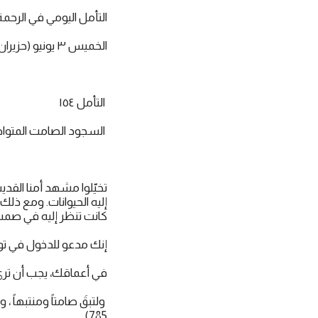
التأمل اليومي في الرحمة
الخميس ٣ يونيو (حزيران) ٢٠٢١
التأمل ١٥٤
السجود الصامت المتوا
تخيّلوا مشهد أمنا القدي
إليه الحيوانات. ومع ذل
كانت تنظر إليه في صمت
إنك مدعو للدخول في 
في أعماقك، يجب أن ترى 
ولتبقَ صامتاً ومنتبهاً 
785).