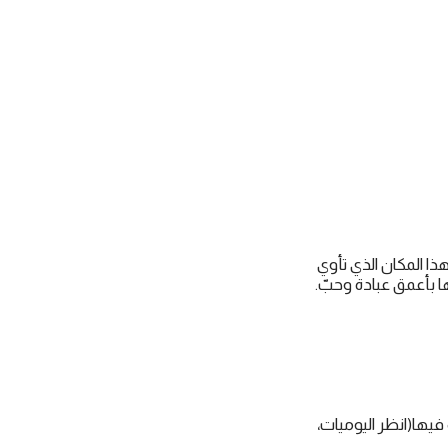
ذا المكان الذي تأوي
ا بأعمق عبادة وحبّ.
فيها(انظر اليوميات،