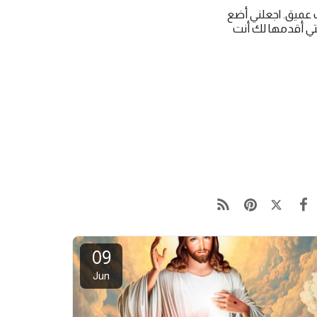
 عميق. اجعلني أضع
التي أقدمها لك أنت
09
Jun