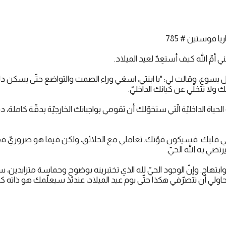
 فوستين # 785
ل يسوع، وقالت لي: "يا ابنتي، اسعَي وراء الصمت والتواضع حتّى يسكن د
ولا تتخلّي عن كيانك الداخليّ.
الحياة الداخليّة الّتي ستخوّلك أن تقومي بواجباتك الخارجيّة بدقّة كاملة،
ي قلبك. فسيكون قوّتك. تعاملي مع الخلائق، ولكن فيما هو ضروريّ فق
يرتضي به الله الحيّ.
تهاج. وإنّ الوجود الحيّ لله الذي تختبرينه بوضوح وحماسة متزايدين، سيث
ها. حاولي أن تتصرّفي هكذا حتّى يوم عيد الميلاد، عندئذ سيعلّمك هو ذاته