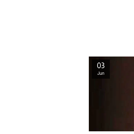
03
Jun