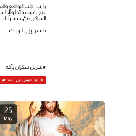
يا رب، أجلب التواضع وا
عيني عليك دائماً وألا أش
الساكن فيَّ، مصدراً للح
يا يسوع إني أثق بك.
#شربل سكران بألله
التأمل اليومي في الرحمة الإل
25
May