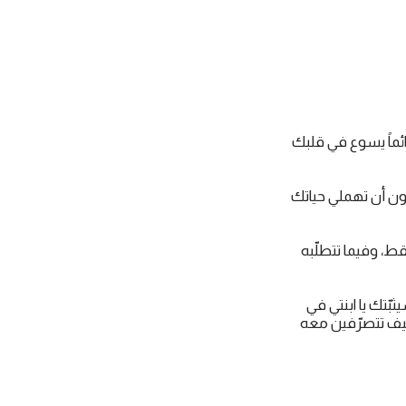
ائماً يسوع في قلبك
 دون أن تهملي حياتك
ط، وفيما تتطلّبه
بّتك يا ابنتي في
 كيف تتصرّفين معه