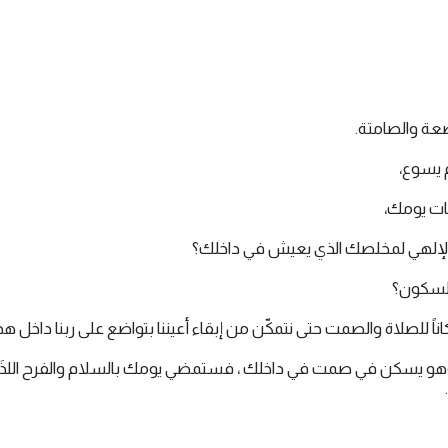
عة والصامتة.
 يسوع،
بات يومك،
الإلهي لمخلصك الذي يعيش في داخلك؟
 السكون؟
ناً للصلاة والصمت حتى نتمكّن من إبقاء أعيننا بتواضع على ربنا داخل
 وهو يسكن في صمت في داخلك ، فستمضي يومك بالسلام والفرح اللذَين