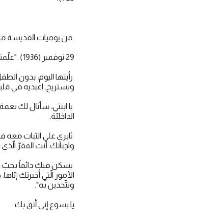
من يوميات القديسة ماريا
29 نوفمبر (1936). "علّمتني أمّ الله كيف أستعِدّ لعيد الميلاد.
رأيتها اليوم، بدون الطف
ويستريح. اعبديه في قلبك 
يا ابنتي، سأنال لك نعمة 
الداخليّة.
ثابري على الثبات معه ف
واجباتك. أنت المقرّ الّذي 
يسكن فيك دائماً بحبّ واب
الأمور الّتي أخبرتك إيّا
وتتّحدين به".
يا يسوع إني أثق بك.