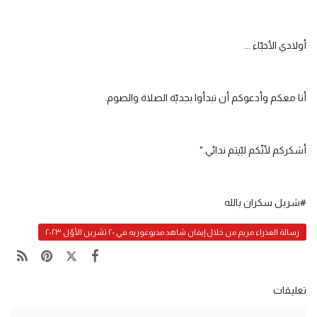
أولادي الأحبّاء ...
أنا معكم وأدعوكم أن تبدأوا بجديّة الصلاة والصوم.
أشكركم لأنّكم لبّيتم ندائي."
#شربل سكران بالله
رسالة العذراء مريم من خلال إيفان شاهد مديوغوريه في ٢٠ تشرين الأوّل ٢٠٢٣
تعليقات