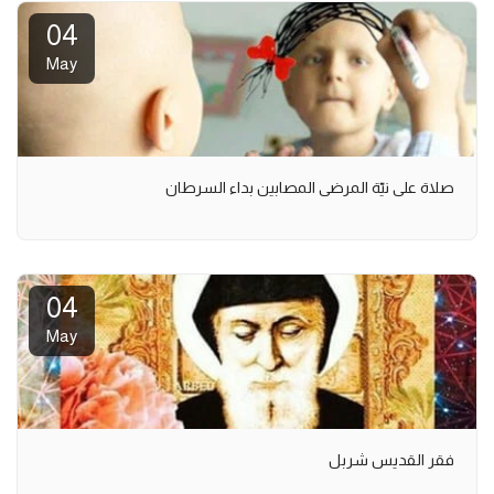
04
May
صلاة على نيّة المرضى المصابين بداء السرطان
04
May
فقر القديس شربل