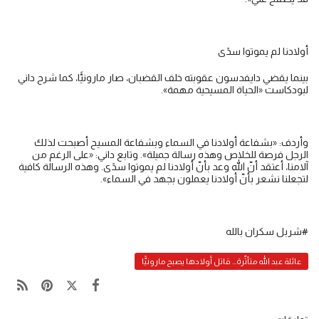
أولادنا لم يموتوا سدًى
بينما يقضي دايفدسون عقوبته خلف القضبان، صار مارونيًّا، كما شرح داني
لبودكاست «الحياة المسيحية مهمة».
وأردف: «بشفاعة أولادنا في السماء وبشفاعة المسيح أصبحت لذلك
الرجل فرصة للخلاص وهذه رسالة جميلة». وتابع داني: «على الرغم من
آلامنا، أعتقد أنّ الله وعد بأنّ أولادنا لم يموتوا سدًى. وهذه الرسالة كافية
لتجعلنا نشعر بأنّ أولادنا يعملون بجهد في السماء».
#شربل سكران بالله
عائلة عبد الله متأثّرة... قاتل أولادها يصبح مارونيًّا