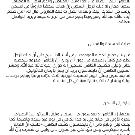
بالكاهن يتلقى اتصالًا من أحد أولئك المحتاجين والذي انتهى به المطاف
سجينًا. فقال له ذلك الرجل السجين إنّ هناك شخصًا مارونيًّا في السجن
يرغب في التحدث إليك. وبعدما اتصل به ذلك الماروني قال له: «مَن صدم
أبناء عائلة عبدالله وفيرونيكا يقبع معي في الزنزانة عينها ويريد التواصل
معك».
صلاة المسبحة والقداس
من بين جميع الكهنة الموجودين في أستراليا، شرح داني أنّ ذلك الرجل
تكلم مع كاهن رعيتهم من دون أن يدري أنّ للكاهن معرفة شخصية
بداني وليلى. فكشف الكاهن للسجين أنه خوري رعية عائلة عبد الله. وفسّر
السجين للكاهن أنّ دايفدسون يريد أن يتبع الإيمان الكاثوليكي.
فدايفدسون يصلّي اليوم المسبحة الوردية ثلاث مرّات يوميًّا ويتابع دراسات
بيبلية ويشارك بالذبيحة الإلهية في كل مناسبة.
زيارة إلى السجن
بعدها، زار الكاهن دايفدسون في السجن. وتلقّى السائق سرّ الاعتراف
للمرة الأولى في حياته على يد هذا الكاهن في يوم عيد سيدة فاطيما، كما
لفتت ليلى. وتابع داني أنّ دايفدسون كشف للكاهن: «ظننت أنّ العالم
بأسره سيكرهني وعن حقّ. لكن عبر غفران داني وليلى لي شعرت بأنّ الله
قد يصفح عني».