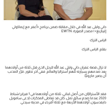
داني وليلى عبد الله في خلال مقابلة ضمن برنامج «أغفر مع إيماكولي
إليبازيغ» | مصدر الصورة: EWTN
الياس الترك
بقلم: الياس الترك
لا تزال قصة غفران داني وليلى عبد الله للرجل الذي قتل ثلاثة من أولادهما
بعد صدمهم بسيارته تُلهم أستراليا والعالم. ففي آخر تطور، قرّر المذنب
أن يصير مارونيًّا.
فقد الأستراليّان من أصل لبناني، ثلاثة من أولادهما في 1 فبراير/شباط
2020 عندما صدم سائق ثمل، كان قد تعاطى المخدّرات يُدعى سامويل
دايفدسون، أولادهما الأربعة مع ثلاثة أقرباء في مدينة سيدني.