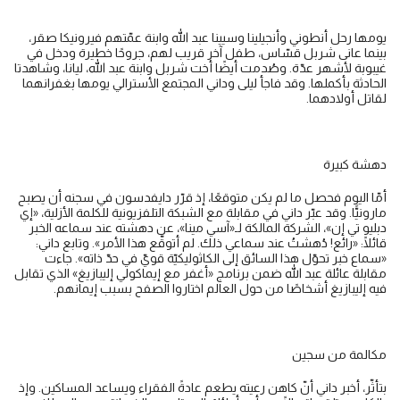
يومها رحل أنطوني وأنجيلينا وسيينا عبد الله وابنة عمّتهم فيرونيكا صقر،
بينما عانى شربل قسّاس، طفل آخر قريب لهم، جروحًا خطيرة ودخل في
غيبوبة لأشهر عدّة. وصُدمت أيضًا أخت شربل وابنة عبد الله، ليانا، وشاهدتا
الحادثة بأكملها. وقد فاجأ ليلى وداني المجتمع الأسترالي يومها بغفرانهما
لقاتل أولادهما.
دهشة كبيرة
أمّا اليوم فحصل ما لم يكن متوقعًا، إذ قرّر دايفدسون في سجنه أن يصبح
مارونيًّا. وقد عبّر داني في مقابلة مع الشبكة التلفزيونية للكلمة الأزلية، «إي
دبليو تي إن»، الشركة المالكة لـ«آسي مينا»، عن دهشته عند سماعه الخبر
قائلًا: «رائع! دُهشتُ عند سماعي ذلك. لم أتوقّع هذا الأمر». وتابع داني:
«سماع خبر تحوّل هذا السائق إلى الكاثوليكيّة قويّ في حدّ ذاته». جاءت
مقابلة عائلة عبد الله ضمن برنامج «أغفر مع إيماكولي إليبازيغ» الذي تقابل
فيه إليبازيغ أشخاصًا من حول العالم اختاروا الصفح بسبب إيمانهم.
مكالمة من سجين
بتأثّر، أخبر داني أنّ كاهن رعيته يطعم عادةً الفقراء ويساعد المساكين. وإذ