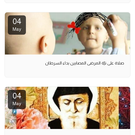
04
May
صلاة على نيّة المرضى المصابين بداء السرطان
04
May